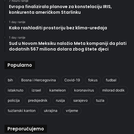
7 hours ranije
Evropa finalizirala planove za konstelaciju IRIS,
konkurenta američkom Starlinku
1 day ranije
Kako rashladiti prostoriju bez klima-uređaja
1 day ranije
Sud u Novom Meksiku naložio Meta kompaniji da plati
dodatnih 567 miliona dolara zbog štete djeci
Popularno
bih
Bosna i Hercegovina
Covid-19
fokus
fudbal
istaknuto
izrael
kameleon
koronavirus
milorad dodik
policija
predsjednik
rusija
sarajevo
tuzla
tuzlanski kanton
ukrajina
vrijeme
Preporučujemo