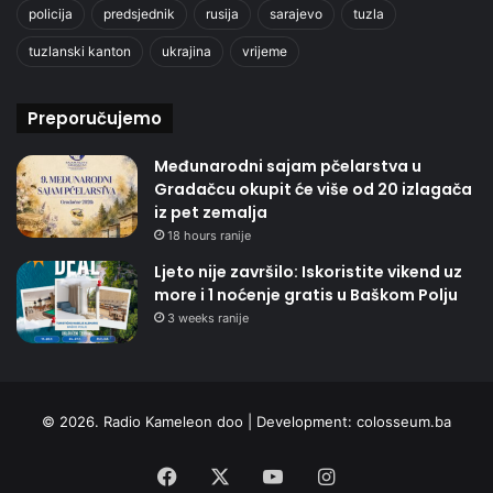
policija
predsjednik
rusija
sarajevo
tuzla
tuzlanski kanton
ukrajina
vrijeme
Preporučujemo
Međunarodni sajam pčelarstva u
Gradačcu okupit će više od 20 izlagača
iz pet zemalja
18 hours ranije
Ljeto nije završilo: Iskoristite vikend uz
more i 1 noćenje gratis u Baškom Polju
3 weeks ranije
© 2026. Radio Kameleon doo | Development:
colosseum.ba
Facebook
X
YouTube
Instagram