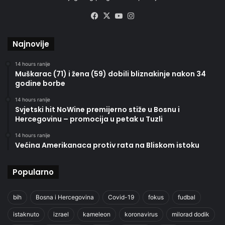
Facebook
X
YouTube
Instagram
Najnovije
14 hours ranije
Muškarac (71) i žena (59) dobili bliznakinje nakon 34
godine borbe
14 hours ranije
Svjetski hit NoWine premijerno stiže u Bosnu i
Hercegovinu – promocija u petak u Tuzli
14 hours ranije
Većina Amerikanaca protiv rata na Bliskom istoku
Popularno
bih
Bosna i Hercegovina
Covid-19
fokus
fudbal
istaknuto
izrael
kameleon
koronavirus
milorad dodik