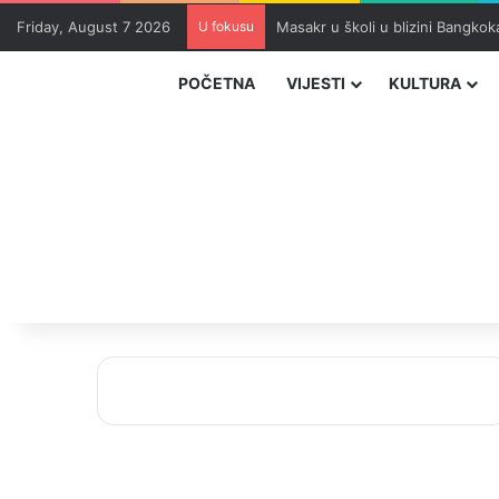
Friday, August 7 2026
U fokusu
Masakr u školi u blizini Bangko
POČETNA
VIJESTI
KULTURA