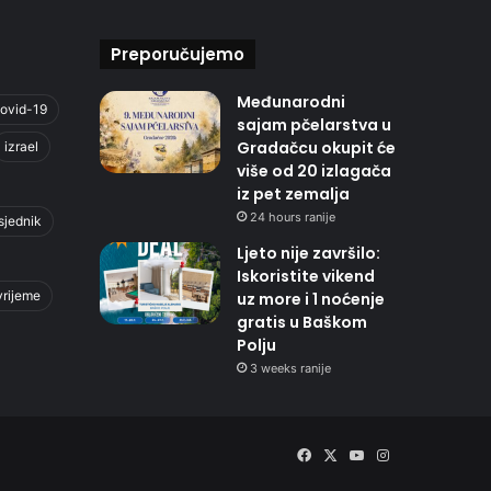
Preporučujemo
Međunarodni
ovid-19
sajam pčelarstva u
Gradačcu okupit će
izrael
više od 20 izlagača
iz pet zemalja
24 hours ranije
sjednik
Ljeto nije završilo:
Iskoristite vikend
vrijeme
uz more i 1 noćenje
gratis u Baškom
Polju
3 weeks ranije
Facebook
X
YouTube
Instagram