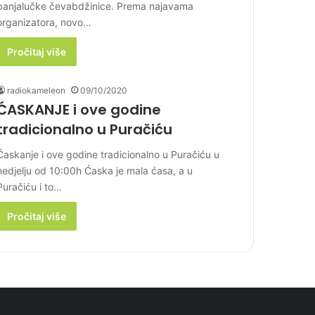
banjalučke čevabdžinice. Prema najavama
organizatora, novo…
Pročitaj više
radiokameleon
09/10/2020
ĆASKANJE i ove godine
tradicionalno u Puračiću
Ćaskanje i ove godine tradicionalno u Puračiću u
nedjelju od 10:00h Ćaska je mala ćasa, a u
Puračiću i to…
Pročitaj više