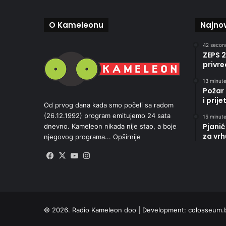
O Kameleonu
Najnov
42 second
ZEPS 2
privre
13 minute
Požar
i prij
Od prvog dana kada smo počeli sa radom
(26.12.1992) program emitujemo 24 sata
15 minute
Pjanić
dnevno. Kameleon nikada nije stao, a boje
za vrh
njegovog programa...
Opširnije
Facebook
X
YouTube
Instagram
© 2026. Radio Kameleon doo | Development:
colosseum.