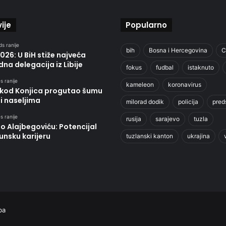
ije
Popularno
s ranije
bih
Bosna i Hercegovina
C
026: U BiH stiže najveća
dna delegacija iz Libije
fokus
fudbal
istaknuto
s ranije
kameleon
koronavirus
 kod Konjica progutao šumu
eti naseljima
milorad dodik
policija
pred
s ranije
rusija
sarajevo
tuzla
 o Alajbegoviću: Potencijal
unsku karijeru
tuzlanski kanton
ukrajina
ba