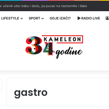
ka: učenik ubio babu i dedu, pa pucao na nastavnike i đake
LIFESTYLE
SPORT
GDJE IZAĆI?
RADIO LIVE
gastro