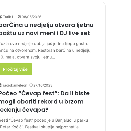
Tarik H.
08/05/2026
barČina u nedjelju otvara ljetnu
baštu uz novi meni i DJ live set
Tuzla ove nedjelje dobija još jednu lijepu gastro
priču na otvorenom. Restoran barČina u nedjelju,
10. maja, otvara svoju ljetnu…
Pročitaj više
radiokameleon
27/10/2023
Počeo “Ćevap fest”: Da li biste
mogli oboriti rekord u brzom
jedenju ćevapa?
Šesti “Ćevap fest” počeo je u Banjaluci u parku
“Petar Kočić”. Festival okuplja najpoznatije