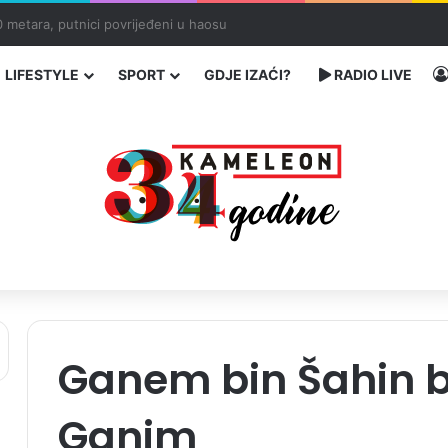
ć traže poseban status za Memorijalni centar Srebrenica
LIFESTYLE
SPORT
GDJE IZAĆI?
RADIO LIVE
Ganem bin Šahin 
Ganim