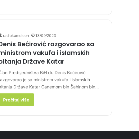
radiokameleon
13/09/2023
Denis Bećirović razgovarao sa
ministrom vakufa i islamskih
pitanja Države Katar
Član Predsjedništva BiH dr. Denis Bećirović
razgovarao je sa ministrom vakufa i islamskih
pitanja Države Katar Ganemom bin Šahinom bin…
Pročitaj više