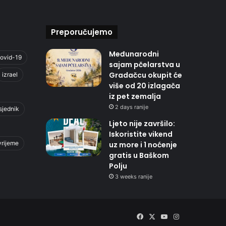
Preporučujemo
Međunarodni
ovid-19
sajam pčelarstva u
Gradačcu okupit će
izrael
više od 20 izlagača
iz pet zemalja
2 days ranije
sjednik
Ljeto nije završilo:
Iskoristite vikend
vrijeme
uz more i 1 noćenje
gratis u Baškom
Polju
3 weeks ranije
Facebook
X
YouTube
Instagram