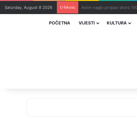
Saturday, August 8 2026
U fokusu
Zvizdić, Magazinović i Kojovi
POČETNA
VIJESTI
KULTURA