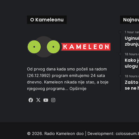
O Kameleonu
Najnov
1 hour ran
Uginu
zbunj
18 hours 
Kako 
ulogu 
Od prvog dana kada smo počeli sa radom
(26.12.1992) program emitujemo 24 sata
18 hours 
Zašto 
dnevno. Kameleon nikada nije stao, a boje
se ne 
njegovog programa...
Opširnije
Facebook
X
YouTube
Instagram
© 2026. Radio Kameleon doo | Development:
colosseum.