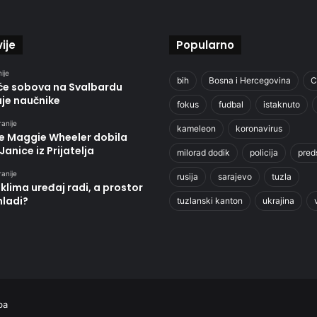
ije
Popularno
ije
bih
Bosna i Hercegovina
C
će sobova na Svalbardu
uje naučnike
fokus
fudbal
istaknuto
ranije
kameleon
koronavirus
je Maggie Wheeler dobila
Janice iz Prijatelja
milorad dodik
policija
pred
ranije
rusija
sarajevo
tuzla
klima uređaj radi, a prostor
hladi?
tuzlanski kanton
ukrajina
ba