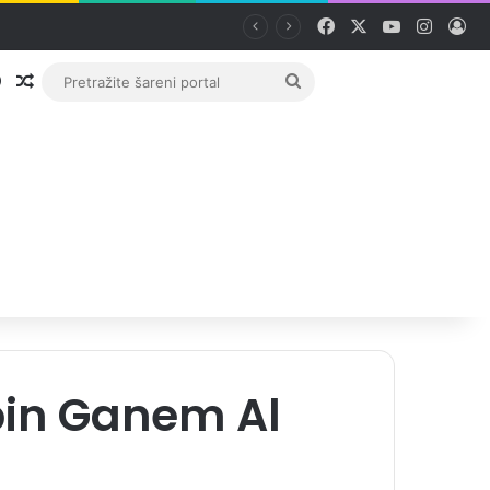
Facebook
X
YouTube
Instag
Pri
Prijava
Random članak
Pretražite
šareni
portal
bin Ganem Al