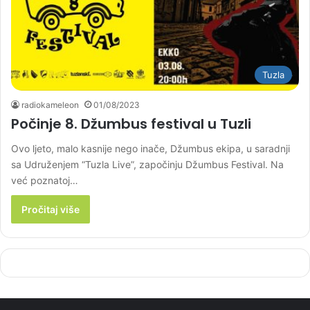
Tuzla
radiokameleon
01/08/2023
Počinje 8. Džumbus festival u Tuzli
Ovo ljeto, malo kasnije nego inače, Džumbus ekipa, u saradnji
sa Udruženjem “Tuzla Live”, započinju Džumbus Festival. Na
već poznatoj…
Pročitaj više