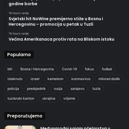
godine borbe
16 hours ranije
Svjetski hit NoWine premijerno stiže u Bosnu i
Hercegovinu – promocija u petak u Tuzli
16 hours ranije
Većina Amerikanaca protiv rata na Bliskom istoku
Popularno
bih
Bosna i Hercegovina
Covid-19
fokus
fudbal
istaknuto
izrael
kameleon
koronavirus
milorad dodik
policija
predsjednik
rusija
sarajevo
tuzla
tuzlanski kanton
ukrajina
vrijeme
Preporučujemo
Međunarodni sajam pčelarstva u