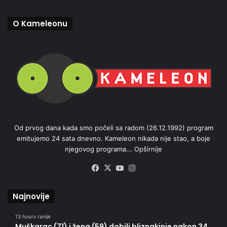
O Kameleonu
Od prvog dana kada smo počeli sa radom (26.12.1992) program
emitujemo 24 sata dnevno. Kameleon nikada nije stao, a boje
njegovog programa...
Opširnije
Facebook
X
YouTube
Instagram
Najnovije
13 hours ranije
Muškarac (71) i žena (59) dobili bliznakinje nakon 34