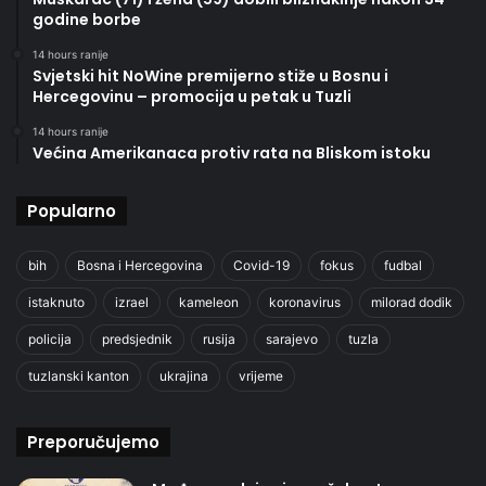
godine borbe
14 hours ranije
Svjetski hit NoWine premijerno stiže u Bosnu i
Hercegovinu – promocija u petak u Tuzli
14 hours ranije
Većina Amerikanaca protiv rata na Bliskom istoku
Popularno
bih
Bosna i Hercegovina
Covid-19
fokus
fudbal
istaknuto
izrael
kameleon
koronavirus
milorad dodik
policija
predsjednik
rusija
sarajevo
tuzla
tuzlanski kanton
ukrajina
vrijeme
Preporučujemo