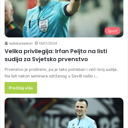
Sport
radiokameleon
19/01/2024
Velika privilegija: Irfan Peljto na listi
sudija za Svjetsko prvenstvo
Prvenstvo je prošireno, pa je tako potreban i veći broj sudija.
Na listi nakon seminara održanog u Sevilli našlo i…
Pročitaj više