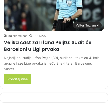
Valter Tuzlanski
radiokameleon
03/11/2023
Velika čast za Irfana Peljtu: Sudit će
Barceloni u Ligi prvaka
Najbolji bh. sudija, Irfan Peljto (39), sudit će utakmicu 4. kola
grupne faze Lige prvaka između Shakhtara i Barcelone.
Susret…
Pročitaj više