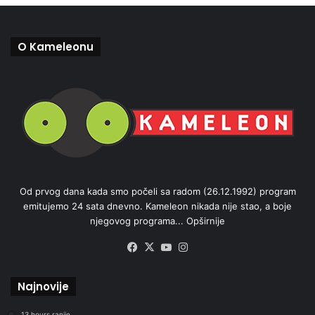
O Kameleonu
Od prvog dana kada smo počeli sa radom (26.12.1992) program
emitujemo 24 sata dnevno. Kameleon nikada nije stao, a boje
njegovog programa...
Opširnije
Facebook
X
YouTube
Instagram
Najnovije
13 hours ranije