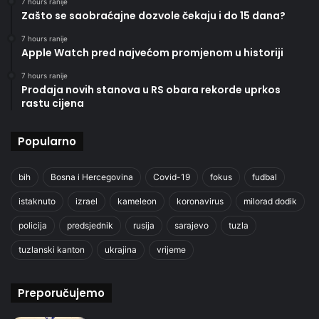
7 hours ranije
Zašto se saobraćajne dozvole čekaju i do 15 dana?
7 hours ranije
Apple Watch pred najvećom promjenom u historiji
7 hours ranije
Prodaja novih stanova u RS obara rekorde uprkos
rastu cijena
Popularno
bih
Bosna i Hercegovina
Covid-19
fokus
fudbal
istaknuto
izrael
kameleon
koronavirus
milorad dodik
policija
predsjednik
rusija
sarajevo
tuzla
tuzlanski kanton
ukrajina
vrijeme
Preporučujemo