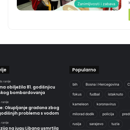
Zanimljivosti i zabava
ije
Popularno
s ranije
bih
Bosna i Hercegovina
C
ma obilježila 81. godišnjicu
kog bombardovanja
fokus
fudbal
istaknuto
 ranije
kameleon
koronavirus
ce: Okupljanje građana zbog
odišnjih problema s vodom
milorad dodik
policija
pred
 ranije
rusija
sarajevo
tuzla
zija na jugu Libana usmrtila