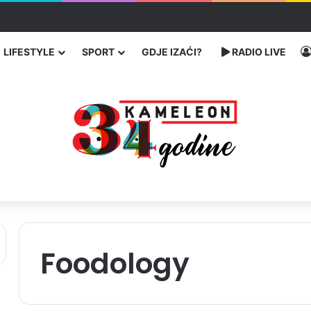
bog neisplaćenih plata i problema sa zdravstvenim knjižicama
LIFESTYLE
SPORT
GDJE IZAĆI?
RADIO LIVE
Foodology