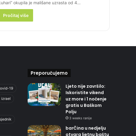
kuhari” okupila je mališane uzrasta od 4…
Pročitaj više
Preporučujemo
Ljeto nije završilo:
ovid-19
Iskoristite vikend
uz more i 1 noćenje
izrael
gratis u Baškom
Polju
3 weeks ranije
sjednik
barČina u nedjelju
otvara ljetnu baštu