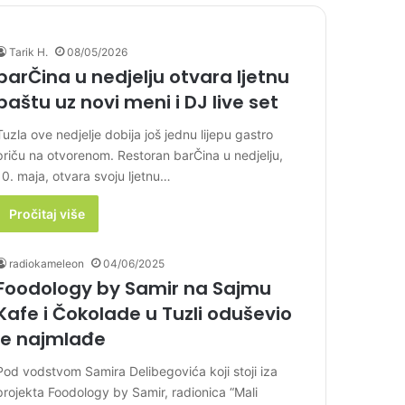
Tarik H.
08/05/2026
barČina u nedjelju otvara ljetnu
baštu uz novi meni i DJ live set
Tuzla ove nedjelje dobija još jednu lijepu gastro
priču na otvorenom. Restoran barČina u nedjelju,
10. maja, otvara svoju ljetnu…
Pročitaj više
radiokameleon
04/06/2025
Foodology by Samir na Sajmu
Kafe i Čokolade u Tuzli oduševio
je najmlađe
Pod vodstvom Samira Delibegovića koji stoji iza
projekta Foodology by Samir, radionica “Mali