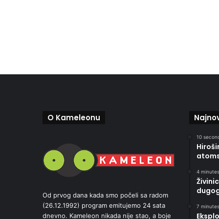
O Kameleonu
Najnov
10 second
Hiroši
atoms
4 minutes
Živini
dugog
Od prvog dana kada smo počeli sa radom
(26.12.1992) program emitujemo 24 sata
7 minutes
Eksplo
dnevno. Kameleon nikada nije stao, a boje