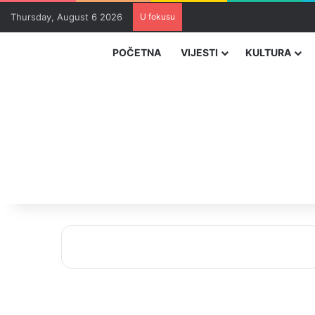
Thursday, August 6 2026
U fokusu
Dio zeničkih rudara u jami z
POČETNA
VIJESTI
KULTURA