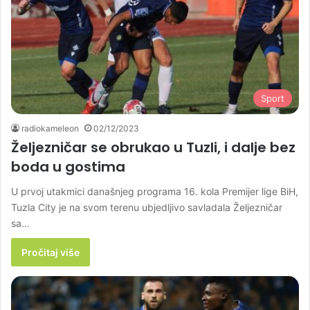
Sport
radiokameleon
02/12/2023
Željezničar se obrukao u Tuzli, i dalje bez
boda u gostima
U prvoj utakmici današnjeg programa 16. kola Premijer lige BiH,
Tuzla City je na svom terenu ubjedljivo savladala Željezničar
sa…
Pročitaj više