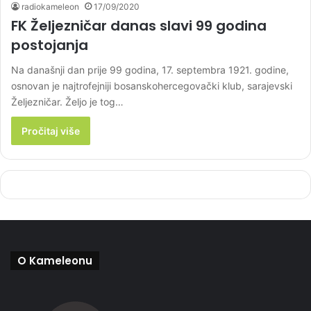
radiokameleon
17/09/2020
FK Željezničar danas slavi 99 godina
postojanja
Na današnji dan prije 99 godina, 17. septembra 1921. godine,
osnovan je najtrofejniji bosanskohercegovački klub, sarajevski
Željezničar. Željo je tog…
Pročitaj više
O Kameleonu