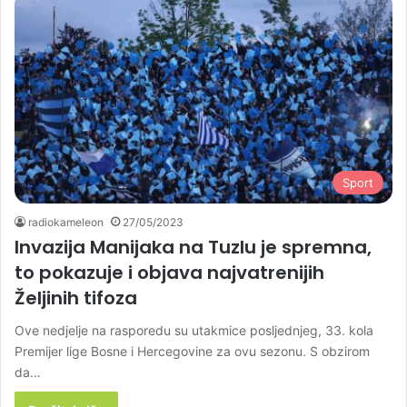
Sport
radiokameleon
27/05/2023
Invazija Manijaka na Tuzlu je spremna,
to pokazuje i objava najvatrenijih
Željinih tifoza
Ove nedjelje na rasporedu su utakmice posljednjeg, 33. kola
Premijer lige Bosne i Hercegovine za ovu sezonu. S obzirom
da…