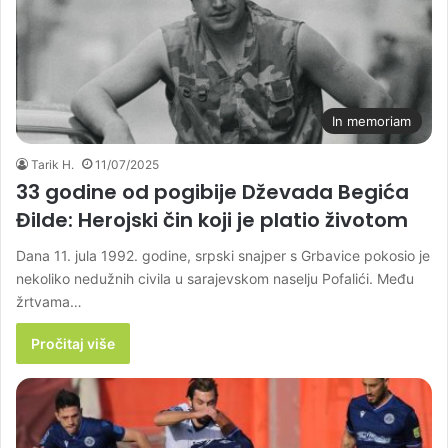
In memoriam
Tarik H.
11/07/2025
33 godine od pogibije Dževada Begića
Đilde: Herojski čin koji je platio životom
Dana 11. jula 1992. godine, srpski snajper s Grbavice pokosio je
nekoliko nedužnih civila u sarajevskom naselju Pofalići. Među
žrtvama…
Pročitaj više