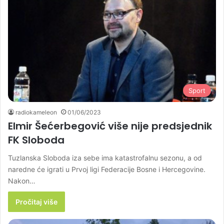
Sport
radiokameleon
01/06/2023
Elmir Šećerbegović više nije predsjednik
FK Sloboda
Tuzlanska Sloboda iza sebe ima katastrofalnu sezonu, a od
naredne će igrati u Prvoj ligi Federacije Bosne i Hercegovine.
Nakon…
Pročitaj više