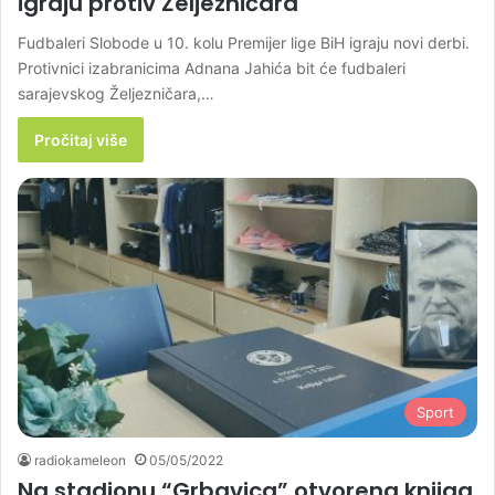
igraju protiv Željezničara
Fudbaleri Slobode u 10. kolu Premijer lige BiH igraju novi derbi.
Protivnici izabranicima Adnana Jahića bit će fudbaleri
sarajevskog Željezničara,…
Pročitaj više
Sport
radiokameleon
05/05/2022
Na stadionu “Grbavica” otvorena knjiga