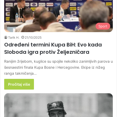
Sport
Tarik H.
21/10/2025
Određeni termini Kupa BiH: Evo kada
Sloboda igra protiv Željezničara
Ranijim žrijebom, kuglice su spojile nekoliko zanimljivih parova u
šesnaestini finala Kupa Bosne i Hercegovine. Ekipe iz nižeg
ranga takmičenja…
Pročitaj više