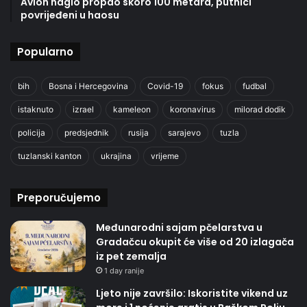
Avion naglo propao skoro 100 metara, putnici
povrijeđeni u haosu
Popularno
bih
Bosna i Hercegovina
Covid-19
fokus
fudbal
istaknuto
izrael
kameleon
koronavirus
milorad dodik
policija
predsjednik
rusija
sarajevo
tuzla
tuzlanski kanton
ukrajina
vrijeme
Preporučujemo
Međunarodni sajam pčelarstva u
Gradačcu okupit će više od 20 izlagača
iz pet zemalja
1 day ranije
Ljeto nije završilo: Iskoristite vikend uz