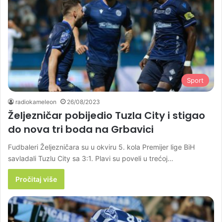
Sport
radiokameleon
26/08/2023
Željezničar pobijedio Tuzla City i stigao
do nova tri boda na Grbavici
Fudbaleri Željezničara su u okviru 5. kola Premijer lige BiH
savladali Tuzlu City sa 3:1. Plavi su poveli u trećoj…
Pročitaj više