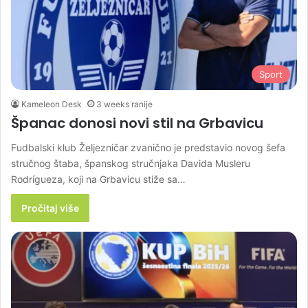
Sport
Kameleon Desk
3 weeks ranije
Španac donosi novi stil na Grbavicu
Fudbalski klub Željezničar zvanično je predstavio novog šefa
stručnog štaba, španskog stručnjaka Davida Musleru
Rodrígueza, koji na Grbavicu stiže sa…
Pročitaj više