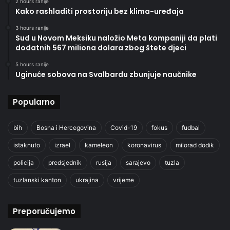
2 hours ranije
Kako rashladiti prostoriju bez klima-uređaja
3 hours ranije
Sud u Novom Meksiku naložio Meta kompaniji da plati
dodatnih 567 miliona dolara zbog štete djeci
5 hours ranije
Uginuće sobova na Svalbardu zbunjuje naučnike
Popularno
bih
Bosna i Hercegovina
Covid-19
fokus
fudbal
istaknuto
izrael
kameleon
koronavirus
milorad dodik
policija
predsjednik
rusija
sarajevo
tuzla
tuzlanski kanton
ukrajina
vrijeme
Preporučujemo