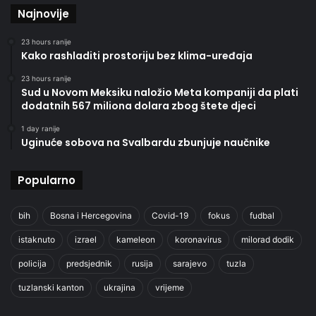
Najnovije
23 hours ranije
Kako rashladiti prostoriju bez klima-uređaja
23 hours ranije
Sud u Novom Meksiku naložio Meta kompaniji da plati
dodatnih 567 miliona dolara zbog štete djeci
1 day ranije
Uginuće sobova na Svalbardu zbunjuje naučnike
Popularno
bih
Bosna i Hercegovina
Covid-19
fokus
fudbal
istaknuto
izrael
kameleon
koronavirus
milorad dodik
policija
predsjednik
rusija
sarajevo
tuzla
tuzlanski kanton
ukrajina
vrijeme