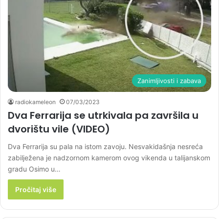
Zanimljivosti i zabava
radiokameleon
07/03/2023
Dva Ferrarija se utrkivala pa završila u
dvorištu vile (VIDEO)
Dva Ferrarija su pala na istom zavoju. Nesvakidašnja nesreća
zabilježena je nadzornom kamerom ovog vikenda u talijanskom
gradu Osimo u…
Pročitaj više