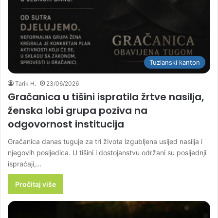
Tuzlanski kanton
Tarik H.
23/06/2026
Gračanica u tišini ispratila žrtve nasilja,
ženska lobi grupa poziva na
odgovornost institucija
Gračanica danas tuguje za tri života izgubljena usljed nasilja i
njegovih posljedica. U tišini i dostojanstvu održani su posljednji
ispraćaji,…
Pročitaj više