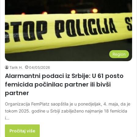
Region
Tarik H.
04/05/2026
Alarmantni podaci iz Srbije: U 61 posto
femicida počinilac partner ili bivši
partner
Organizacija FemPlatz saopštila je u ponedjeljak, 4. maja, da je
tokom 2025. godine u Srbiji zabilježeno najmanje 18 femicida
i…
Pročitaj više