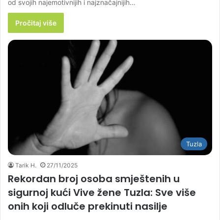
od svojih najemotivnijih i najznačajnijih…
Pročitaj više
Tuzla
Tarik H.
27/11/2025
Rekordan broj osoba smještenih u
sigurnoj kući Vive žene Tuzla: Sve više
onih koji odluče prekinuti nasilje