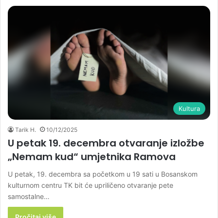
Kultura
Tarik H.
10/12/2025
U petak 19. decembra otvaranje izložbe
„Nemam kud“ umjetnika Ramova
U petak, 19. decembra sa početkom u 19 sati u Bosanskom
kulturnom centru TK bit će upriličeno otvaranje pete
samostalne…
Pročitaj više