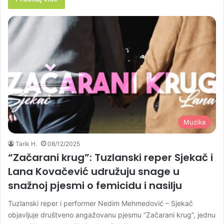
Muzika
Tarik H.
08/12/2025
“Začarani krug”: Tuzlanski reper Sjekač i
Lana Kovačević udružuju snage u
snažnoj pjesmi o femicidu i nasilju
Tuzlanski reper i performer Nedim Mehmedović – Sjekač
objavljuje društveno angažovanu pjesmu “Začarani krug”, jednu