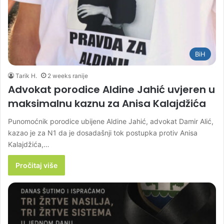
BiH
Tarik H.
2 weeks ranije
Advokat porodice Aldine Jahić uvjeren u
maksimalnu kaznu za Anisa Kalajdžića
Punomoćnik porodice ubijene Aldine Jahić, advokat Damir Alić,
kazao je za N1 da je dosadašnji tok postupka protiv Anisa
Kalajdžića,…
Pročitaj više