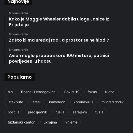
Najnovije
8 hours ranije
Kako je Maggie Wheeler dobila ulogu Janice iz
Prijatelja
8 hours ranije
Zašto klima uređaj radi, a prostor se ne hladi?
8 hours ranije
Avion naglo propao skoro 100 metara, putnici
povrijeđeni u haosu
Popularno
bih
Bosna i Hercegovina
Covid-19
fokus
fudbal
istaknuto
izrael
kameleon
koronavirus
milorad dodik
policija
predsjednik
rusija
sarajevo
tuzla
tuzlanski kanton
ukrajina
vrijeme