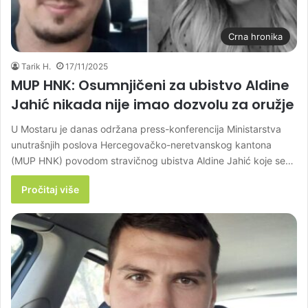
Crna hronika
Tarik H.
17/11/2025
MUP HNK: Osumnjičeni za ubistvo Aldine
Jahić nikada nije imao dozvolu za oružje
U Mostaru je danas održana press-konferencija Ministarstva
unutrašnjih poslova Hercegovačko-neretvanskog kantona
(MUP HNK) povodom stravičnog ubistva Aldine Jahić koje se…
Pročitaj više