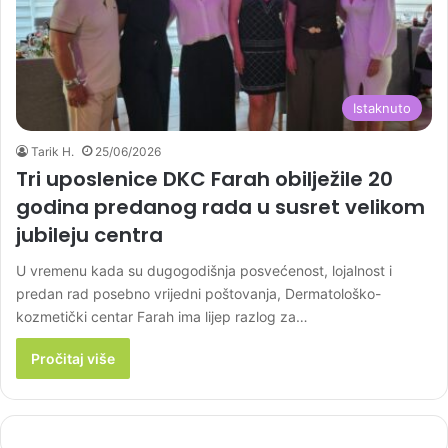
Istaknuto
Tarik H.
25/06/2026
Tri uposlenice DKC Farah obilježile 20
godina predanog rada u susret velikom
jubileju centra
U vremenu kada su dugogodišnja posvećenost, lojalnost i
predan rad posebno vrijedni poštovanja, Dermatološko-
kozmetički centar Farah ima lijep razlog za…
Pročitaj više