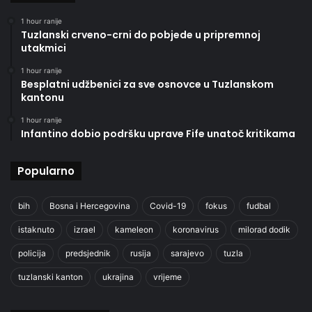
1 hour ranije
Tuzlanski crveno-crni do pobjede u pripremnoj
utakmici
1 hour ranije
Besplatni udžbenici za sve osnovce u Tuzlanskom
kantonu
1 hour ranije
Infantino dobio podršku uprave Fife unatoč kritikama
Popularno
bih
Bosna i Hercegovina
Covid-19
fokus
fudbal
istaknuto
izrael
kameleon
koronavirus
milorad dodik
policija
predsjednik
rusija
sarajevo
tuzla
tuzlanski kanton
ukrajina
vrijeme