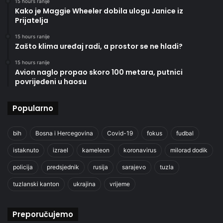
15 hours ranije
Kako je Maggie Wheeler dobila ulogu Janice iz
Prijatelja
15 hours ranije
Zašto klima uređaj radi, a prostor se ne hladi?
15 hours ranije
Avion naglo propao skoro 100 metara, putnici
povrijeđeni u haosu
Popularno
bih
Bosna i Hercegovina
Covid-19
fokus
fudbal
istaknuto
izrael
kameleon
koronavirus
milorad dodik
policija
predsjednik
rusija
sarajevo
tuzla
tuzlanski kanton
ukrajina
vrijeme
Preporučujemo