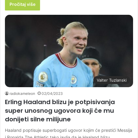
Pročitaj više
Valter Tuzlanski
radiokameleon
02/04/2023
Erling Haaland blizu je potpisivanja
super unosnog ugovora koji će mu
donijeti silne milijune
Haaland poptisuje superbogati ugovor kojim će prestići Messija
i Ronalda The Athletic tako javlja da je Haaland blizu