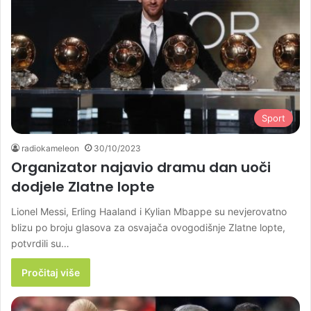
Sport
radiokameleon
30/10/2023
Organizator najavio dramu dan uoči
dodjele Zlatne lopte
Lionel Messi, Erling Haaland i Kylian Mbappe su nevjerovatno
blizu po broju glasova za osvajača ovogodišnje Zlatne lopte,
potvrdili su…
Pročitaj više