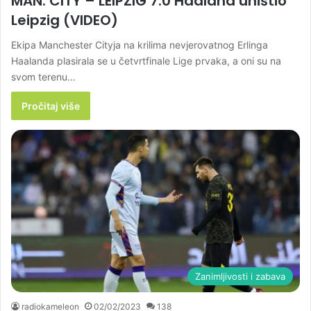
MAN. CITY – LEIPZIG 7:0 Haaland uništio
Leipzig (VIDEO)
Ekipa Manchester Cityja na krilima nevjerovatnog Erlinga
Haalanda plasirala se u četvrtfinale Lige prvaka, a oni su na
svom terenu…
Pročitaj više
Zanimljivosti i zabava
radiokameleon
02/02/2023
138