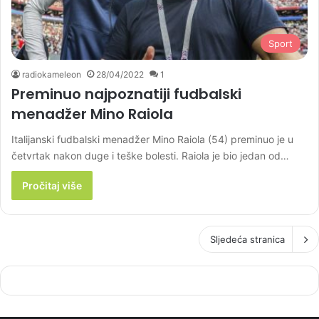
Sport
radiokameleon
28/04/2022
1
Preminuo najpoznatiji fudbalski
menadžer Mino Raiola
Italijanski fudbalski menadžer Mino Raiola (54) preminuo je u
četvrtak nakon duge i teške bolesti. Raiola je bio jedan od…
Pročitaj više
Sljedeća stranica