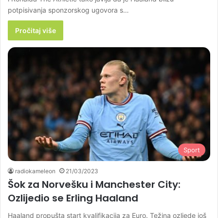
potpisivanja sponzorskog ugovora s…
Pročitaj više
Sport
radiokameleon
21/03/2023
Šok za Norvešku i Manchester City:
Ozlijedio se Erling Haaland
Haaland propušta start kvalifikacija za Euro. Težina ozljede još