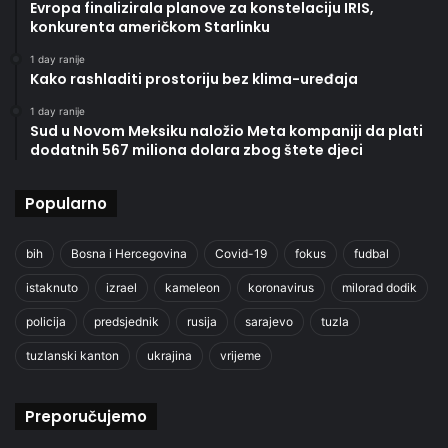
Evropa finalizirala planove za konstelaciju IRIS,
konkurenta američkom Starlinku
1 day ranije
Kako rashladiti prostoriju bez klima-uređaja
1 day ranije
Sud u Novom Meksiku naložio Meta kompaniji da plati
dodatnih 567 miliona dolara zbog štete djeci
Popularno
bih
Bosna i Hercegovina
Covid-19
fokus
fudbal
istaknuto
izrael
kameleon
koronavirus
milorad dodik
policija
predsjednik
rusija
sarajevo
tuzla
tuzlanski kanton
ukrajina
vrijeme
Preporučujemo