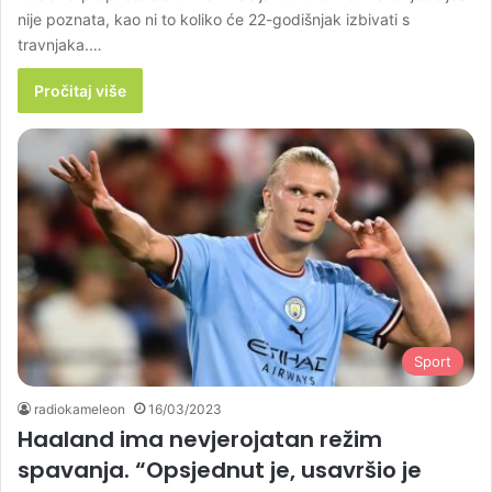
nije poznata, kao ni to koliko će 22-godišnjak izbivati s
travnjaka.…
Pročitaj više
Sport
radiokameleon
16/03/2023
Haaland ima nevjerojatan režim
spavanja. “Opsjednut je, usavršio je