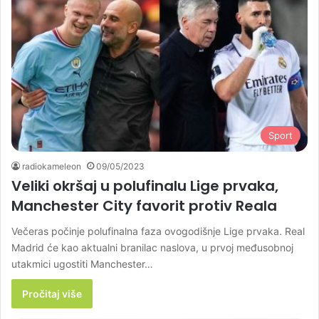
Sport
radiokameleon
09/05/2023
Veliki okršaj u polufinalu Lige prvaka,
Manchester City favorit protiv Reala
Večeras počinje polufinalna faza ovogodišnje Lige prvaka. Real
Madrid će kao aktualni branilac naslova, u prvoj međusobnoj
utakmici ugostiti Manchester…
Pročitaj više