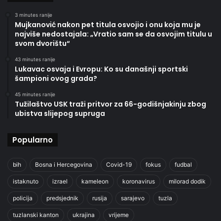
3 minutes ranije
Mujkanović nakon pet titula osvojio i onu koja mu je
najviše nedostajala: „Vratio sam se da osvojim titulu u
svom dvorištu“
43 minutes ranije
Lukavac osvaja i Evropu: Ko su današnji sportski
šampioni ovog grada?
45 minutes ranije
Tužilaštvo USK traži pritvor za 66-godišnjakinju zbog
ubistva slijepog supruga
Popularno
bih
Bosna i Hercegovina
Covid-19
fokus
fudbal
istaknuto
izrael
kameleon
koronavirus
milorad dodik
policija
predsjednik
rusija
sarajevo
tuzla
tuzlanski kanton
ukrajina
vrijeme