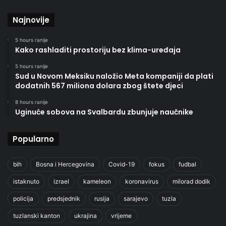
Najnovije
5 hours ranije
Kako rashladiti prostoriju bez klima-uređaja
5 hours ranije
Sud u Novom Meksiku naložio Meta kompaniji da plati
dodatnih 567 miliona dolara zbog štete djeci
8 hours ranije
Uginuće sobova na Svalbardu zbunjuje naučnike
Popularno
bih
Bosna i Hercegovina
Covid-19
fokus
fudbal
istaknuto
izrael
kameleon
koronavirus
milorad dodik
policija
predsjednik
rusija
sarajevo
tuzla
tuzlanski kanton
ukrajina
vrijeme