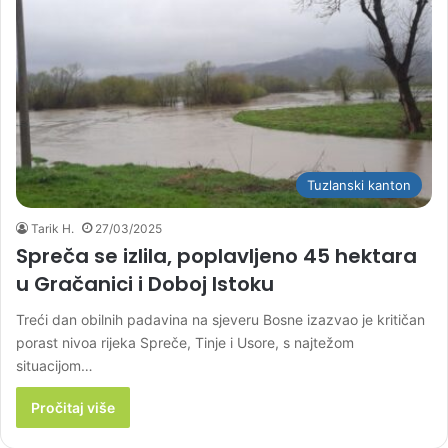
Tuzlanski kanton
Tarik H.
27/03/2025
Spreča se izlila, poplavljeno 45 hektara
u Gračanici i Doboj Istoku
Treći dan obilnih padavina na sjeveru Bosne izazvao je kritičan
porast nivoa rijeka Spreče, Tinje i Usore, s najtežom
situacijom…
Pročitaj više