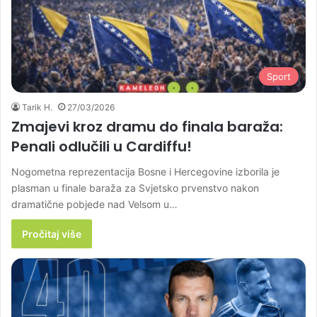
Sport
Tarik H.
27/03/2026
Zmajevi kroz dramu do finala baraža:
Penali odlučili u Cardiffu!
Nogometna reprezentacija Bosne i Hercegovine izborila je
plasman u finale baraža za Svjetsko prvenstvo nakon
dramatične pobjede nad Velsom u…
Pročitaj više