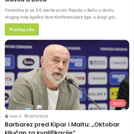
Fiorentina je sa 3:0 slavila protiv Rapida u Beču u okviru
drugog kola ligaške faze Konferencijske lige, a drugi gol…
Pročitaj više
Sport
Tarik H.
06/10/2025
Barbarez pred Kipar i Maltu: „Oktobar
ključan za kvalifikacije“