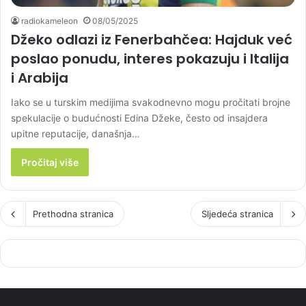
radiokameleon
08/05/2025
Džeko odlazi iz Fenerbahčea: Hajduk već
poslao ponudu, interes pokazuju i Italija
i Arabija
Iako se u turskim medijima svakodnevno mogu pročitati brojne
spekulacije o budućnosti Edina Džeke, često od insajdera
upitne reputacije, današnja…
Pročitaj više
Prethodna stranica
Sljedeća stranica