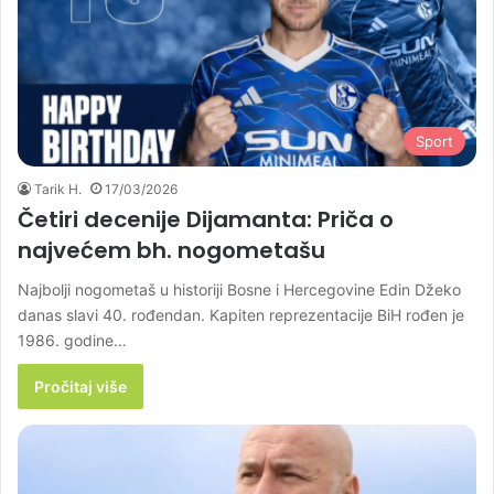
Sport
Tarik H.
17/03/2026
Četiri decenije Dijamanta: Priča o
najvećem bh. nogometašu
Najbolji nogometaš u historiji Bosne i Hercegovine Edin Džeko
danas slavi 40. rođendan. Kapiten reprezentacije BiH rođen je
1986. godine…
Pročitaj više