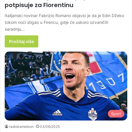
potpisuje za Fiorentinu
Italijanski novinar Fabrizio Romano objavio je da je Edin Džeko
tokom noći stigao u Firencu, gdje će uskoro ozvaničiti
saradnju…
Pročitaj više
Sport
radiokameleon
03/06/2025