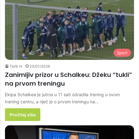
Sport
Tarik H.
23/01/2026
Zanimljiv prizor u Schalkeu: Džeku “tukli”
na prvom treningu
Ekipa Schalkea je jutros u 11 sati odradila trening u svom
trening centru, a riječ je o prvom treningu na…
Pročitaj više