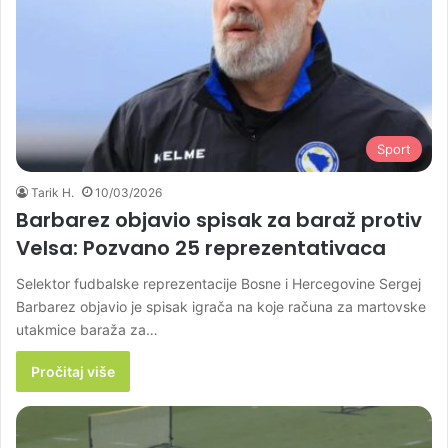
Sport
Tarik H.
10/03/2026
Barbarez objavio spisak za baraž protiv
Velsa: Pozvano 25 reprezentativaca
Selektor fudbalske reprezentacije Bosne i Hercegovine Sergej
Barbarez objavio je spisak igrača na koje računa za martovske
utakmice baraža za…
Pročitaj više