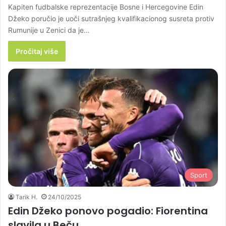
Kapiten fudbalske reprezentacije Bosne i Hercegovine Edin
Džeko poručio je uoči sutrašnjeg kvalifikacionog susreta protiv
Rumunije u Zenici da je…
Pročitaj više
Sport
Tarik H.
24/10/2025
Edin Džeko ponovo pogadio: Fiorentina
slavila u Beču