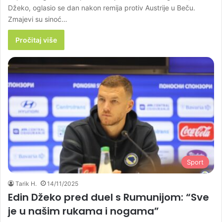
Džeko, oglasio se dan nakon remija protiv Austrije u Beču.
Zmajevi su sinoć…
Pročitaj više
Sport
Tarik H.
14/11/2025
Edin Džeko pred duel s Rumunijom: “Sve
je u našim rukama i nogama”