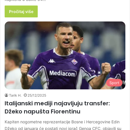
Pročitaj više
Sport
Tarik H.
25/12/2025
Italijanski mediji najavljuju transfer:
Džeko napušta Fiorentinu
Kapiten nogometne reprezentacije Bosne i Hercegovine Edin
Džeko od januara će postati novi igrač Genoa CFC, objavili su