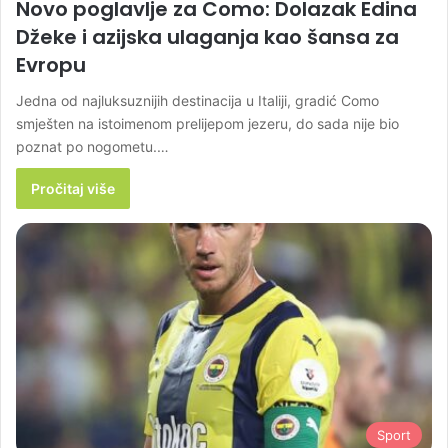
Novo poglavlje za Como: Dolazak Edina
Džeke i azijska ulaganja kao šansa za
Evropu
Jedna od najluksuznijih destinacija u Italiji, gradić Como
smješten na istoimenom prelijepom jezeru, do sada nije bio
poznat po nogometu.…
Pročitaj više
Sport