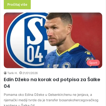
Pročitaj više
Sport
Tarik H.
21/01/2026
Edin Džeko na korak od potpisa za Šalke
04
Pomama oko Edina Džeke u Gelsenkirchenu ne jenjava, a
njemački mediji tvrde da je transfer bosanskohercegovačkog
kapitena u Šalke 04…