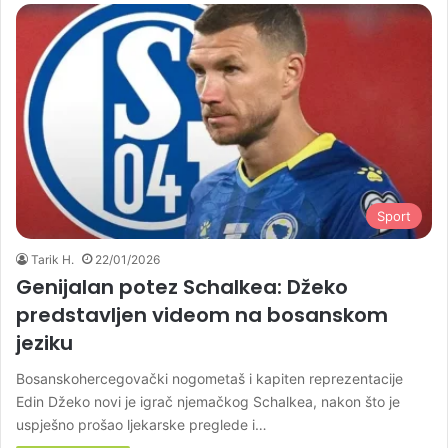
Sport
Tarik H.
22/01/2026
Genijalan potez Schalkea: Džeko
predstavljen videom na bosanskom
jeziku
Bosanskohercegovački nogometaš i kapiten reprezentacije
Edin Džeko novi je igrač njemačkog Schalkea, nakon što je
uspješno prošao ljekarske preglede i…