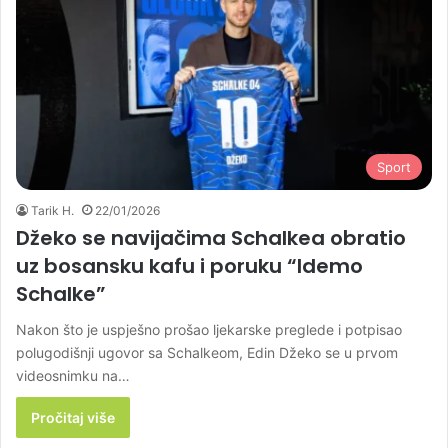
Sport
Tarik H.
22/01/2026
Džeko se navijačima Schalkea obratio
uz bosansku kafu i poruku “Idemo
Schalke”
Nakon što je uspješno prošao ljekarske preglede i potpisao
polugodišnji ugovor sa Schalkeom, Edin Džeko se u prvom
videosnimku na…
Pročitaj više