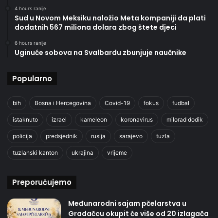
4 hours ranije
Sud u Novom Meksiku naložio Meta kompaniji da plati
dodatnih 567 miliona dolara zbog štete djeci
6 hours ranije
Uginuće sobova na Svalbardu zbunjuje naučnike
Popularno
bih
Bosna i Hercegovina
Covid-19
fokus
fudbal
istaknuto
izrael
kameleon
koronavirus
milorad dodik
policija
predsjednik
rusija
sarajevo
tuzla
tuzlanski kanton
ukrajina
vrijeme
Preporučujemo
Međunarodni sajam pčelarstva u
Gradačcu okupit će više od 20 izlagača