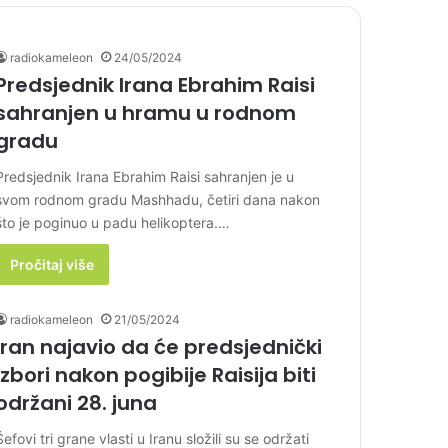
radiokameleon
24/05/2024
Predsjednik Irana Ebrahim Raisi
sahranjen u hramu u rodnom
gradu
Predsjednik Irana Ebrahim Raisi sahranjen je u
svom rodnom gradu Mashhadu, četiri dana nakon
što je poginuo u padu helikoptera.…
Pročitaj više
radiokameleon
21/05/2024
Iran najavio da će predsjednički
izbori nakon pogibije Raisija biti
održani 28. juna
Šefovi tri grane vlasti u Iranu složili su se održati