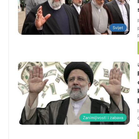
Svijet
Zanimljivosti i zabava