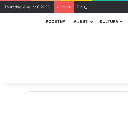
Thursday, August 6 2026
U fokusu
Dio zeničkih rudara u jami z
POČETNA
VIJESTI
KULTURA