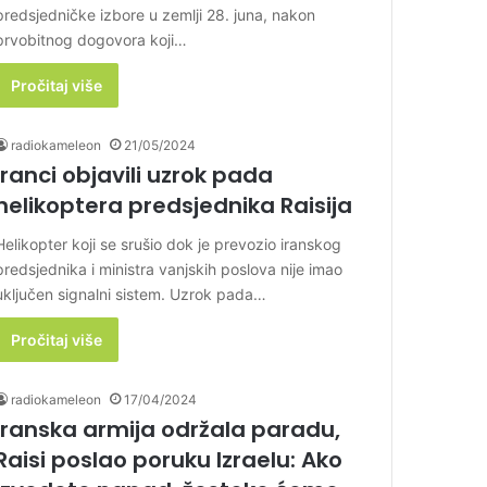
predsjedničke izbore u zemlji 28. juna, nakon
prvobitnog dogovora koji…
Pročitaj više
radiokameleon
21/05/2024
Iranci objavili uzrok pada
helikoptera predsjednika Raisija
Helikopter koji se srušio dok je prevozio iranskog
predsjednika i ministra vanjskih poslova nije imao
uključen signalni sistem. Uzrok pada…
Pročitaj više
radiokameleon
17/04/2024
Iranska armija održala paradu,
Raisi poslao poruku Izraelu: Ako