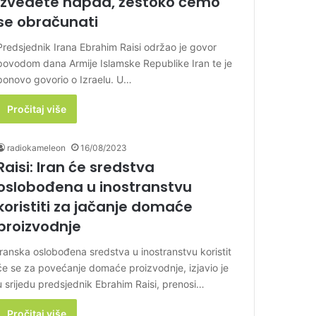
izvedete napad, žestoko ćemo
se obračunati
Predsjednik Irana Ebrahim Raisi održao je govor
povodom dana Armije Islamske Republike Iran te je
ponovo govorio o Izraelu. U…
Pročitaj više
radiokameleon
16/08/2023
Raisi: Iran će sredstva
oslobođena u inostranstvu
koristiti za jačanje domaće
proizvodnje
Iranska oslobođena sredstva u inostranstvu koristit
će se za povećanje domaće proizvodnje, izjavio je
u srijedu predsjednik Ebrahim Raisi, prenosi…
Pročitaj više