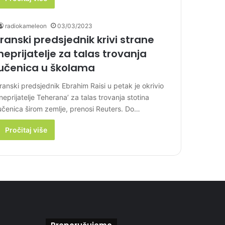
radiokameleon
03/03/2023
Iranski predsjednik krivi strane
neprijatelje za talas trovanja
učenica u školama
Iranski predsjednik Ebrahim Raisi u petak je okrivio
‘neprijatelje Teherana’ za talas trovanja stotina
učenica širom zemlje, prenosi Reuters. Do…
Pročitaj više