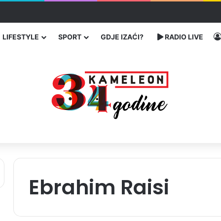
bog neisplaćenih plata i problema sa zdravstvenim knjižicama
LIFESTYLE
SPORT
GDJE IZAĆI?
RADIO LIVE
Ebrahim Raisi