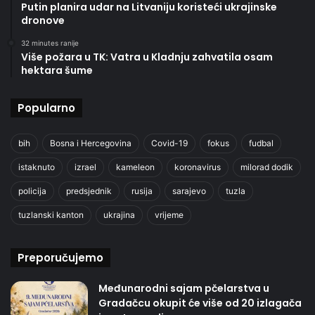
Putin planira udar na Litvaniju koristeći ukrajinske
dronove
32 minutes ranije
Više požara u TK: Vatra u Kladnju zahvatila osam
hektara šume
Popularno
bih
Bosna i Hercegovina
Covid-19
fokus
fudbal
istaknuto
izrael
kameleon
koronavirus
milorad dodik
policija
predsjednik
rusija
sarajevo
tuzla
tuzlanski kanton
ukrajina
vrijeme
Preporučujemo
Međunarodni sajam pčelarstva u
Gradačcu okupit će više od 20 izlagača