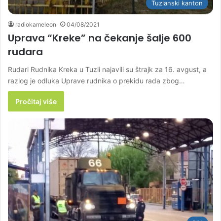
Tuzlanski kanton
radiokameleon
04/08/2021
Uprava “Kreke” na čekanje šalje 600
rudara
Rudari Rudnika Kreka u Tuzli najavili su štrajk za 16. avgust, a
razlog je odluka Uprave rudnika o prekidu rada zbog…
Pročitaj više