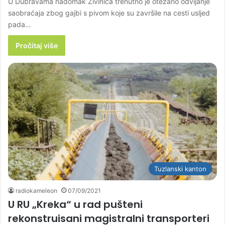
U Dubravama nadomak Živinica trenutno je otežano odvijanje
saobraćaja zbog gajbi s pivom koje su završile na cesti usljed
pada…
Pročitaj više
Tuzlanski kanton
radiokameleon
07/09/2021
U RU „Kreka“ u rad pušteni
rekonstruisani magistralni transporteri