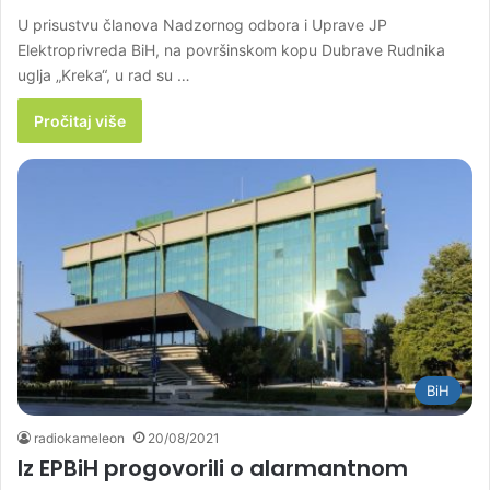
U prisustvu članova Nadzornog odbora i Uprave JP
Elektroprivreda BiH, na površinskom kopu Dubrave Rudnika
uglja „Kreka“, u rad su …
Pročitaj više
BiH
radiokameleon
20/08/2021
Iz EPBiH progovorili o alarmantnom