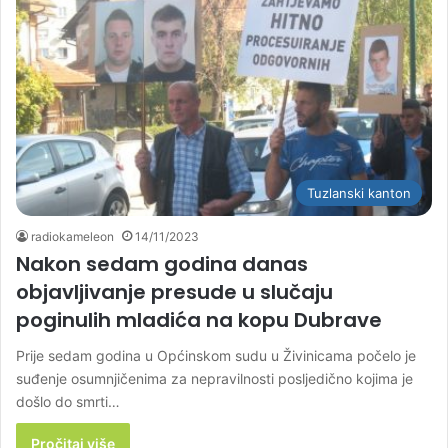
Tuzlanski kanton
radiokameleon
14/11/2023
Nakon sedam godina danas
objavljivanje presude u slučaju
poginulih mladića na kopu Dubrave
Prije sedam godina u Općinskom sudu u Živinicama počelo je
suđenje osumnjičenima za nepravilnosti posljedično kojima je
došlo do smrti…
Pročitaj više