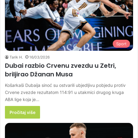
Sport
Tarik H.
16/03/2026
Dubai razbio Crvenu zvezdu u Zetri,
briljirao Džanan Musa
Košarkaši Dubaija sinoć su ostvarili ubjedljivu pobjedu protiv
Crvene zvezde rezultatom 114:91 u utakmici drugog kruga
ABA lige koja je…
Pročitaj više