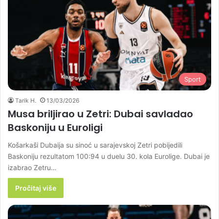
Sport
Tarik H.
13/03/2026
Musa briljirao u Zetri: Dubai savladao
Baskoniju u Euroligi
Košarkaši Dubaija su sinoć u sarajevskoj Zetri pobijedili
Baskoniju rezultatom 100:94 u duelu 30. kola Eurolige. Dubai je
izabrao Zetru…
Pročitaj više