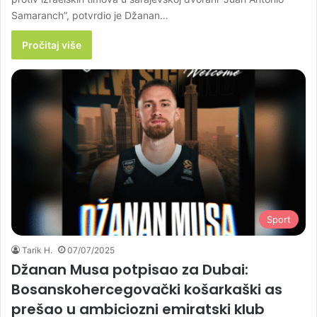
Samaranch”, potvrdio je Džanan…
Pročitaj više
Sport
Tarik H.
07/07/2025
Džanan Musa potpisao za Dubai:
Bosanskohercegovački košarkaški as
prešao u ambiciozni emiratski klub