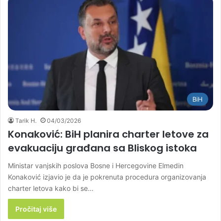
BiH
Tarik H.
04/03/2026
Konaković: BiH planira charter letove za
evakuaciju građana sa Bliskog istoka
Ministar vanjskih poslova Bosne i Hercegovine Elmedin
Konaković izjavio je da je pokrenuta procedura organizovanja
charter letova kako bi se…
Pročitaj više