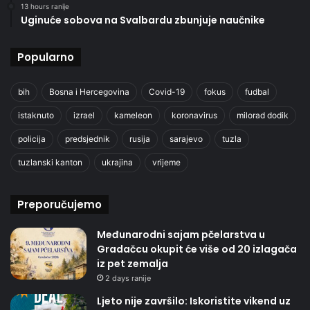
13 hours ranije
Uginuće sobova na Svalbardu zbunjuje naučnike
Popularno
bih
Bosna i Hercegovina
Covid-19
fokus
fudbal
istaknuto
izrael
kameleon
koronavirus
milorad dodik
policija
predsjednik
rusija
sarajevo
tuzla
tuzlanski kanton
ukrajina
vrijeme
Preporučujemo
Međunarodni sajam pčelarstva u
Gradačcu okupit će više od 20 izlagača
iz pet zemalja
2 days ranije
Ljeto nije završilo: Iskoristite vikend uz