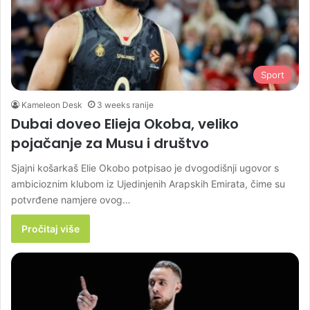
Sport
Kameleon Desk
3 weeks ranije
Dubai doveo Elieja Okoba, veliko
pojačanje za Musu i društvo
Sjajni košarkaš Elie Okobo potpisao je dvogodišnji ugovor s
ambicioznim klubom iz Ujedinjenih Arapskih Emirata, čime su
potvrđene namjere ovog…
Pročitaj više