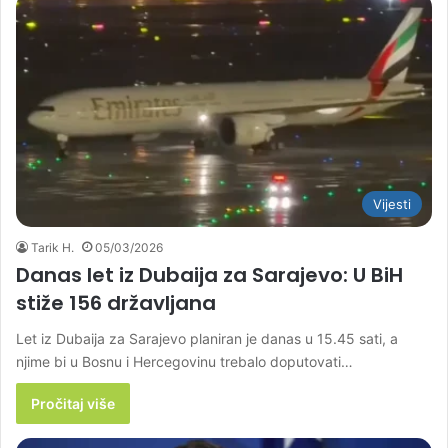
Vijesti
Tarik H.
05/03/2026
Danas let iz Dubaija za Sarajevo: U BiH
stiže 156 državljana
Let iz Dubaija za Sarajevo planiran je danas u 15.45 sati, a
njime bi u Bosnu i Hercegovinu trebalo doputovati…
Pročitaj više