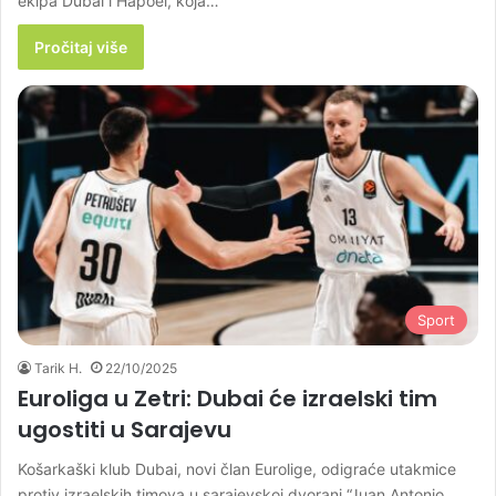
ekipa Dubai i Hapoel, koja…
Pročitaj više
Sport
Tarik H.
22/10/2025
Euroliga u Zetri: Dubai će izraelski tim
ugostiti u Sarajevu
Košarkaški klub Dubai, novi član Eurolige, odigraće utakmice
protiv izraelskih timova u sarajevskoj dvorani “Juan Antonio