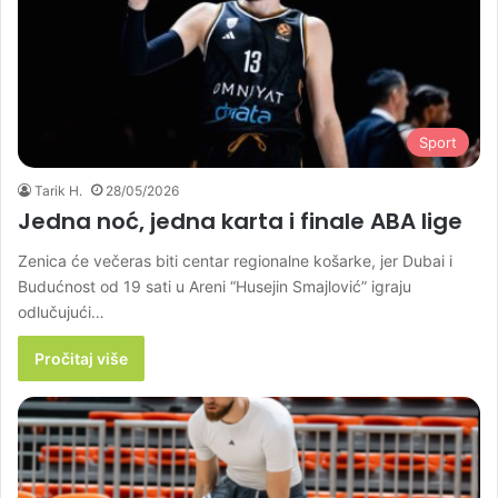
Sport
Tarik H.
28/05/2026
Jedna noć, jedna karta i finale ABA lige
Zenica će večeras biti centar regionalne košarke, jer Dubai i
Budućnost od 19 sati u Areni “Husejin Smajlović” igraju
odlučujući…
Pročitaj više