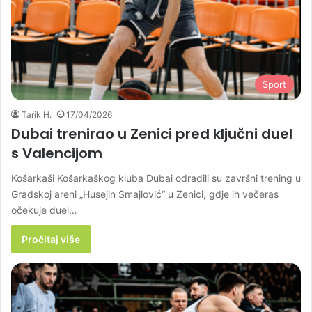
Sport
Tarik H.
17/04/2026
Dubai trenirao u Zenici pred ključni duel
s Valencijom
Košarkaši Košarkaškog kluba Dubai odradili su završni trening u
Gradskoj areni „Husejin Smajlović“ u Zenici, gdje ih večeras
očekuje duel…
Pročitaj više