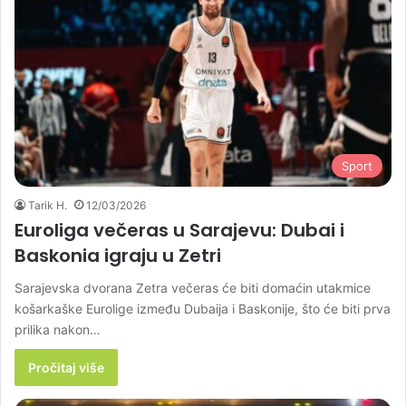
Sport
Tarik H.
12/03/2026
Euroliga večeras u Sarajevu: Dubai i
Baskonia igraju u Zetri
Sarajevska dvorana Zetra večeras će biti domaćin utakmice
košarkaške Eurolige između Dubaija i Baskonije, što će biti prva
prilika nakon…
Pročitaj više