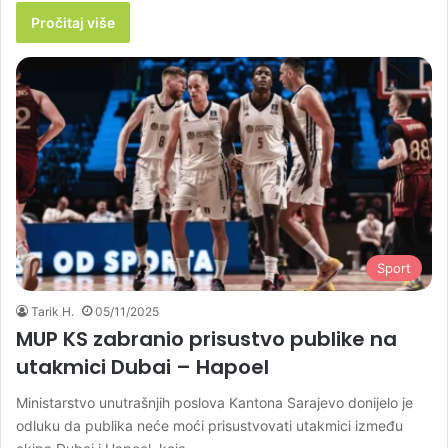
Pročitaj više
Sport
Tarik H.
05/11/2025
MUP KS zabranio prisustvo publike na
utakmici Dubai – Hapoel
Ministarstvo unutrašnjih poslova Kantona Sarajevo donijelo je
odluku da publika neće moći prisustvovati utakmici između