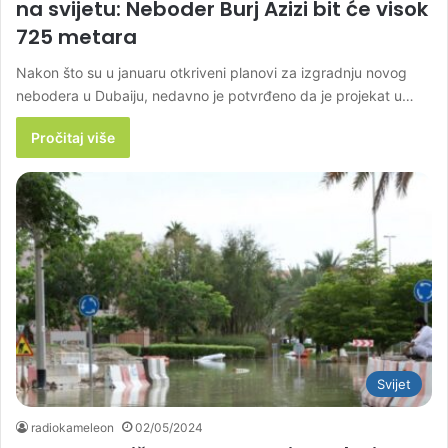
na svijetu: Neboder Burj Azizi bit će visok
725 metara
Nakon što su u januaru otkriveni planovi za izgradnju novog
nebodera u Dubaiju, nedavno je potvrđeno da je projekat u…
Pročitaj više
Svijet
radiokameleon
02/05/2024