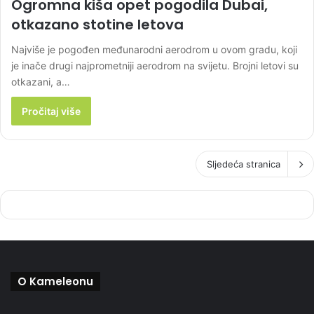
Ogromna kiša opet pogodila Dubai,
otkazano stotine letova
Najviše je pogođen međunarodni aerodrom u ovom gradu, koji
je inače drugi najprometniji aerodrom na svijetu. Brojni letovi su
otkazani, a…
Pročitaj više
Sljedeća stranica
O Kameleonu