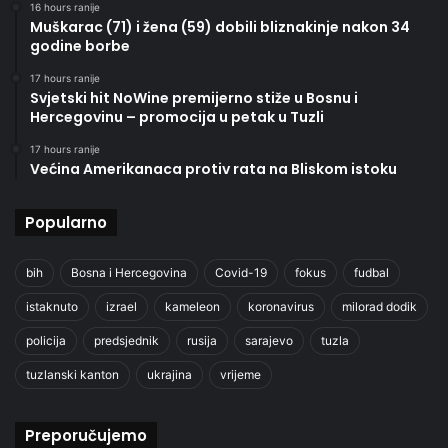
16 hours ranije
Muškarac (71) i žena (59) dobili bliznakinje nakon 34
godine borbe
17 hours ranije
Svjetski hit NoWine premijerno stiže u Bosnu i
Hercegovinu – promocija u petak u Tuzli
17 hours ranije
Većina Amerikanaca protiv rata na Bliskom istoku
Popularno
bih
Bosna i Hercegovina
Covid-19
fokus
fudbal
istaknuto
izrael
kameleon
koronavirus
milorad dodik
policija
predsjednik
rusija
sarajevo
tuzla
tuzlanski kanton
ukrajina
vrijeme
Preporučujemo