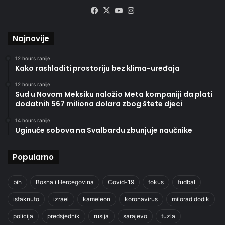
Facebook
X
YouTube
Instagram
Najnovije
12 hours ranije
Kako rashladiti prostoriju bez klima-uređaja
12 hours ranije
Sud u Novom Meksiku naložio Meta kompaniji da plati
dodatnih 567 miliona dolara zbog štete djeci
14 hours ranije
Uginuće sobova na Svalbardu zbunjuje naučnike
Popularno
bih
Bosna i Hercegovina
Covid-19
fokus
fudbal
istaknuto
izrael
kameleon
koronavirus
milorad dodik
policija
predsjednik
rusija
sarajevo
tuzla