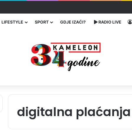
u SAD-u: Više od 25.000 zaraženih
LIFESTYLE
SPORT
GDJE IZAĆI?
RADIO LIVE
digitalna plaćanja