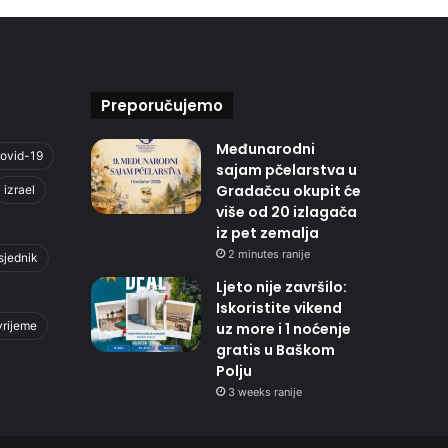
Preporučujemo
Međunarodni
ovid-19
sajam pčelarstva u
Gradačcu okupit će
izrael
više od 20 izlagača
iz pet zemalja
2 minutes ranije
sjednik
Ljeto nije završilo:
Iskoristite vikend
vrijeme
uz more i 1 noćenje
gratis u Baškom
Polju
3 weeks ranije