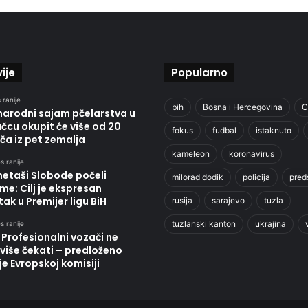
ije
Popularno
 ranije
bih
Bosna i Hercegovina
C
arodni sajam pčelarstva u
cu okupit će više od 20
fokus
fudbal
istaknuto
ča iz pet zemalja
kameleon
koronavirus
s ranije
etaši Slobode počeli
milorad dodik
policija
pred
me: Cilj je ekspresan
ak u Premijer ligu BiH
rusija
sarajevo
tuzla
tuzlanski kanton
ukrajina
s ranije
 Profesionalni vozači ne
više čekati – predloženo
je Evropskoj komisiji