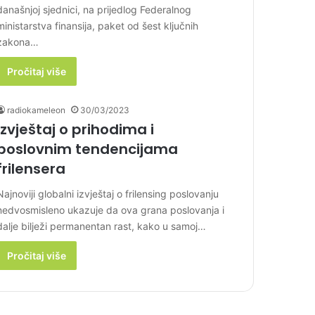
današnjoj sjednici, na prijedlog Federalnog
ministarstva finansija, paket od šest ključnih
zakona…
Pročitaj više
radiokameleon
30/03/2023
Izvještaj o prihodima i
poslovnim tendencijama
frilensera
Najnoviji globalni izvještaj o frilensing poslovanju
nedvosmisleno ukazuje da ova grana poslovanja i
dalje bilježi permanentan rast, kako u samoj…
Pročitaj više