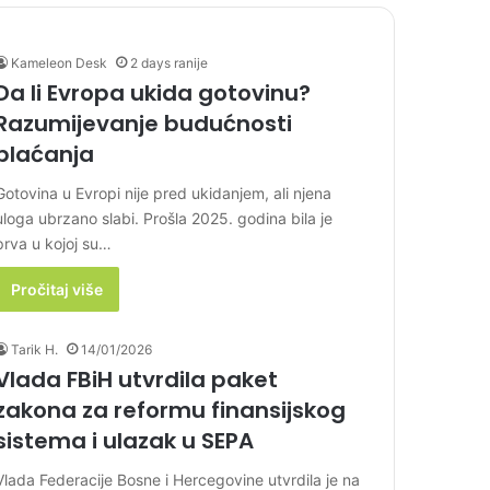
Kameleon Desk
2 days ranije
Da li Evropa ukida gotovinu?
Razumijevanje budućnosti
plaćanja
Gotovina u Evropi nije pred ukidanjem, ali njena
uloga ubrzano slabi. Prošla 2025. godina bila je
prva u kojoj su…
Pročitaj više
Tarik H.
14/01/2026
Vlada FBiH utvrdila paket
zakona za reformu finansijskog
sistema i ulazak u SEPA
Vlada Federacije Bosne i Hercegovine utvrdila je na