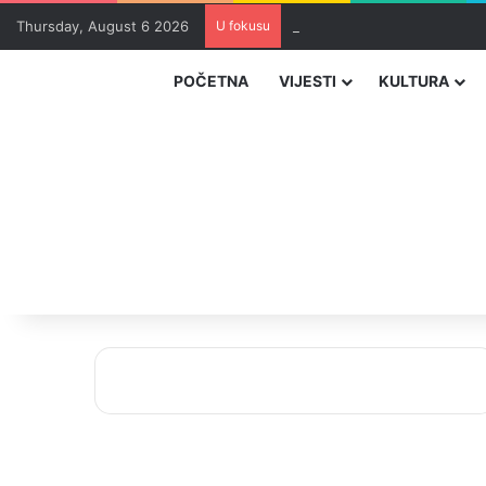
Thursday, August 6 2026
U fokusu
Masovna epidemija parazita 
POČETNA
VIJESTI
KULTURA