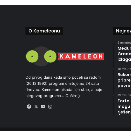
O Kameleonu
Najnov
2 minutes
Međun
Gradač
izlaga
10 minute
Rukom
Od prvog dana kada smo počeli sa radom
pripre
(26.12.1992) program emitujemo 24 sata
povrat
dnevno. Kameleon nikada nije stao, a boje
19 minute
njegovog programa...
Opširnije
Forto:
mogu 
Facebook
X
YouTube
Instagram
rješen