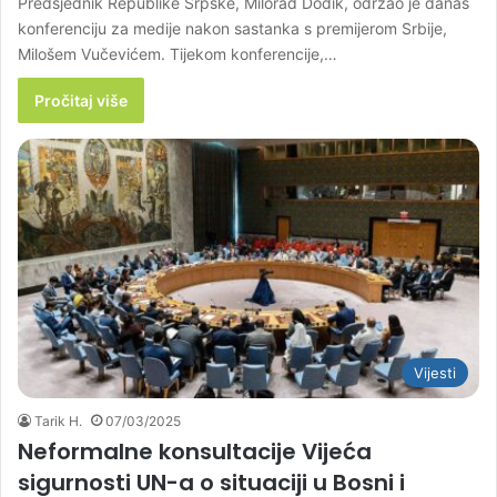
Predsjednik Republike Srpske, Milorad Dodik, održao je danas
konferenciju za medije nakon sastanka s premijerom Srbije,
Milošem Vučevićem. Tijekom konferencije,…
Pročitaj više
Vijesti
Tarik H.
07/03/2025
Neformalne konsultacije Vijeća
sigurnosti UN-a o situaciji u Bosni i