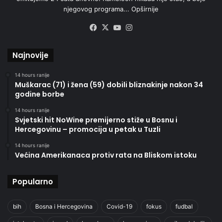
njegovog programa...
Opširnije
Facebook
X
YouTube
Instagram
Najnovije
14 hours ranije
Muškarac (71) i žena (59) dobili bliznakinje nakon 34
godine borbe
14 hours ranije
Svjetski hit NoWine premijerno stiže u Bosnu i
Hercegovinu – promocija u petak u Tuzli
14 hours ranije
Većina Amerikanaca protiv rata na Bliskom istoku
Popularno
bih
Bosna i Hercegovina
Covid-19
fokus
fudbal