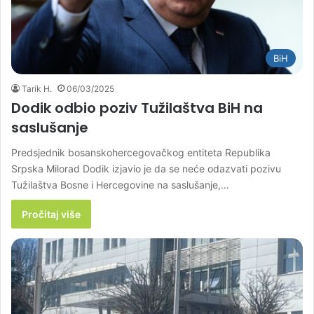
BiH
Tarik H.
06/03/2025
Dodik odbio poziv Tužilaštva BiH na
saslušanje
Predsjednik bosanskohercegovačkog entiteta Republika
Srpska Milorad Dodik izjavio je da se neće odazvati pozivu
Tužilaštva Bosne i Hercegovine na saslušanje,…
Pročitaj više