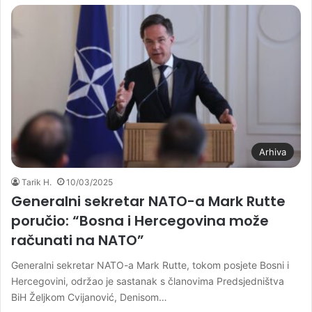
Arhiva
Tarik H.
10/03/2025
Generalni sekretar NATO-a Mark Rutte
poručio: “Bosna i Hercegovina može
računati na NATO”
Generalni sekretar NATO-a Mark Rutte, tokom posjete Bosni i
Hercegovini, održao je sastanak s članovima Predsjedništva
BiH Željkom Cvijanović, Denisom…