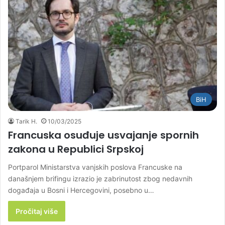
BiH
Tarik H.
10/03/2025
Francuska osuđuje usvajanje spornih
zakona u Republici Srpskoj
Portparol Ministarstva vanjskih poslova Francuske na
današnjem brifingu izrazio je zabrinutost zbog nedavnih
događaja u Bosni i Hercegovini, posebno u…
Pročitaj više