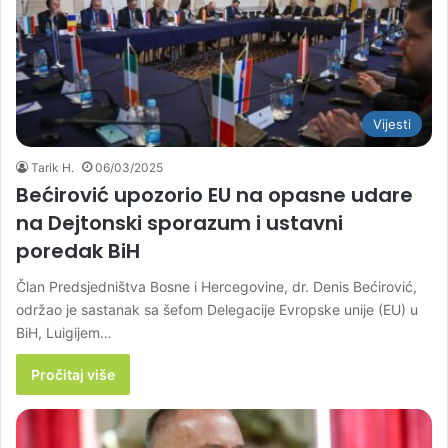
Vijesti
Tarik H.
06/03/2025
Bećirović upozorio EU na opasne udare
na Dejtonski sporazum i ustavni
poredak BiH
Član Predsjedništva Bosne i Hercegovine, dr. Denis Bećirović,
održao je sastanak sa šefom Delegacije Evropske unije (EU) u
BiH, Luigijem…
Pročitaj više