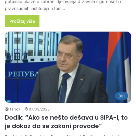
potpisao ukaze o zabrani djelovanja državnih sigurnosnih i
pravosudnih institucija u tom…
Pročitaj više
BiH
Tarik H.
07/03/2025
Dodik: “Ako se nešto dešava u SIPA-i, to
je dokaz da se zakoni provode”