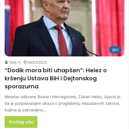
BiH
Tarik H.
06/03/2025
“Dodik mora biti uhapšen”: Helez o
kršenju Ustava BiH i Dejtonskog
sporazuma
Ministar odbrane Bosne i Hercegovine, Zukan Helez, izjavio je
da je potpisivanjem ukaza o proglašenju nesustavnih zakona,
kojima je zabranjeno…
Pročitaj više