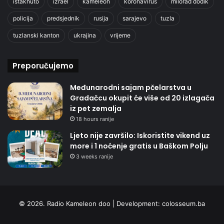
istaknuto
izrael
kameleon
koronavirus
milorad dodik
policija
predsjednik
rusija
sarajevo
tuzla
tuzlanski kanton
ukrajina
vrijeme
Preporučujemo
Međunarodni sajam pčelarstva u
Gradačcu okupit će više od 20 izlagača
iz pet zemalja
18 hours ranije
Ljeto nije završilo: Iskoristite vikend uz
more i 1 noćenje gratis u Baškom Polju
3 weeks ranije
© 2026. Radio Kameleon doo | Development:
colosseum.ba