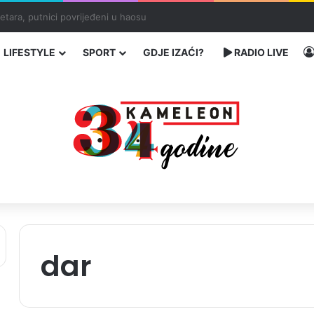
traže poseban status za Memorijalni centar Srebrenica
LIFESTYLE
SPORT
GDJE IZAĆI?
RADIO LIVE
dar