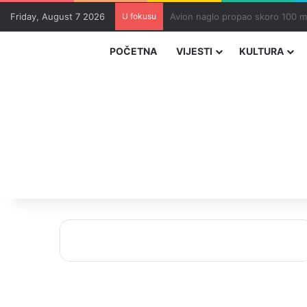
Friday, August 7 2026
U fokusu
Zvizdić, Magazinović i Kojović 
POČETNA
VIJESTI
KULTURA