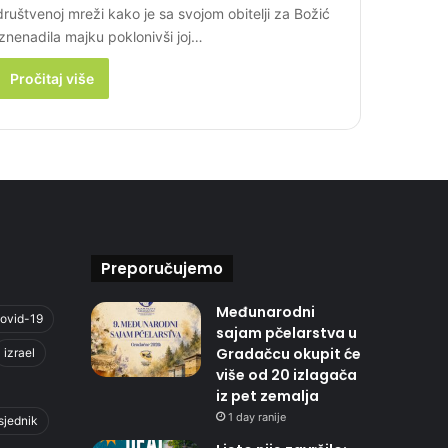
društvenoj mreži kako je sa svojom obitelji za Božić
iznenadila majku poklonivši joj…
Pročitaj više
Preporučujemo
Međunarodni
ovid-19
sajam pčelarstva u
Gradačcu okupit će
izrael
više od 20 izlagača
iz pet zemalja
1 day ranije
sjednik