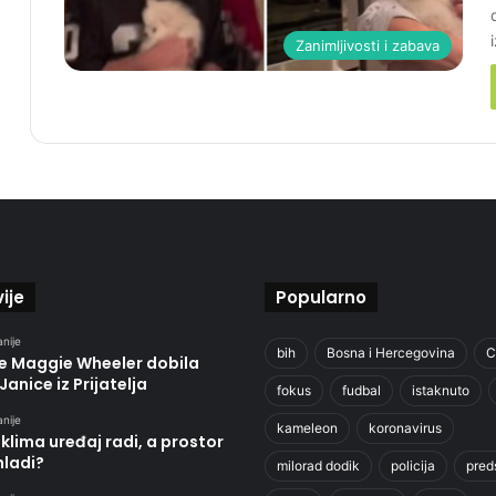
Zanimljivosti i zabava
ije
Popularno
anije
bih
Bosna i Hercegovina
C
je Maggie Wheeler dobila
Janice iz Prijatelja
fokus
fudbal
istaknuto
anije
kameleon
koronavirus
klima uređaj radi, a prostor
hladi?
milorad dodik
policija
pred