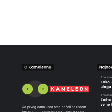
O Kameleonu
Najnov
3 hours r
Kako 
ulogu 
3 hours r
Zašto 
se ne 
Od prvog dana kada smo počeli sa radom