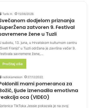
Tarik H.
15/06/2026
Svečanom dodjelom priznanja
SuperŽena zatvoren 9. Festival
savremene žene u Tuzli
U subotu, 13. juna, u Hrvatskom kulturnom centru
„Sveti Franjo“ u Tuzli održana je završna večer 9.
Festivala savremene žene,…
Pročitaj više
radiokameleon
27/12/2022
Poklonili mami pomeranca za
Božić, ljude iznenadila emotivna
reakcija oca (VIDEO)
Korisnica TikToka Jessie pokazala je na ovoj