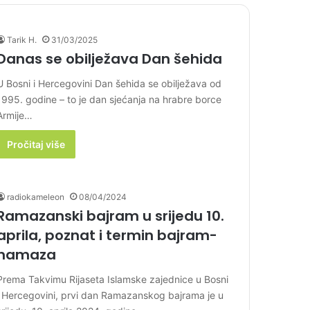
Tarik H.
31/03/2025
Danas se obilježava Dan šehida
U Bosni i Hercegovini Dan šehida se obilježava od
1995. godine – to je dan sjećanja na hrabre borce
Armije…
Pročitaj više
radiokameleon
08/04/2024
Ramazanski bajram u srijedu 10.
aprila, poznat i termin bajram-
namaza
Prema Takvimu Rijaseta Islamske zajednice u Bosni
i Hercegovini, prvi dan Ramazanskog bajrama je u