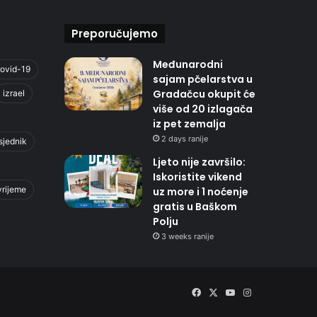
Preporučujemo
Međunarodni
ovid-19
sajam pčelarstva u
Gradačcu okupit će
izrael
više od 20 izlagača
iz pet zemalja
2 days ranije
sjednik
Ljeto nije završilo:
Iskoristite vikend
vrijeme
uz more i 1 noćenje
gratis u Baškom
Polju
3 weeks ranije
Facebook
X
YouTube
Instagram