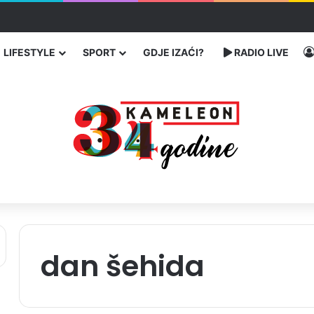
ć traže poseban status za Memorijalni centar Srebrenica
LIFESTYLE
SPORT
GDJE IZAĆI?
RADIO LIVE
dan šehida