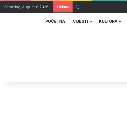
Saturday, August 8 2026
U fokusu
Zvizdić, Magazinović i Kojovi
POČETNA
VIJESTI
KULTURA