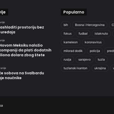
ije
Popularno
anije
bih
Bosna i Hercegovina
C
ashladiti prostoriju bez
-uređaja
fokus
fudbal
istaknuto
anije
kameleon
koronavirus
 Novom Meksiku naložio
kompaniji da plati dodatnih
milorad dodik
policija
pred
liona dolara zbog štete
rusija
sarajevo
tuzla
tuzlanski kanton
ukrajina
ranije
će sobova na Svalbardu
uje naučnike
ba