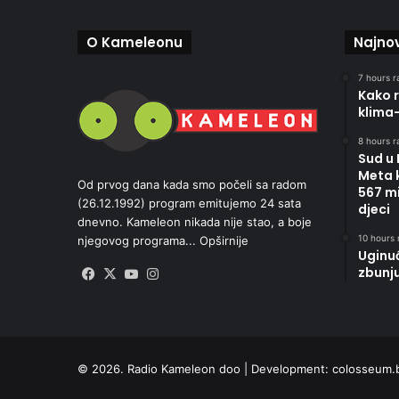
O Kameleonu
Najnov
7 hours r
Kako r
klima
8 hours r
Sud u
Meta 
Od prvog dana kada smo počeli sa radom
567 mi
(26.12.1992) program emitujemo 24 sata
djeci
dnevno. Kameleon nikada nije stao, a boje
10 hours 
njegovog programa...
Opširnije
Uginu
zbunj
Facebook
X
YouTube
Instagram
© 2026. Radio Kameleon doo | Development:
colosseum.