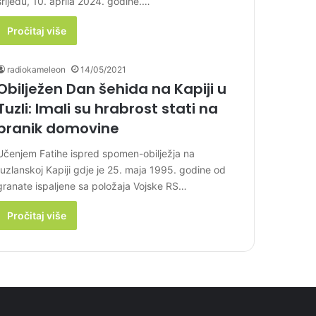
srijedu, 10. aprila 2024. godine.…
Pročitaj više
radiokameleon
14/05/2021
Obilježen Dan šehida na Kapiji u
Tuzli: Imali su hrabrost stati na
branik domovine
Učenjem Fatihe ispred spomen-obilježja na
tuzlanskoj Kapiji gdje je 25. maja 1995. godine od
granate ispaljene sa položaja Vojske RS…
Pročitaj više