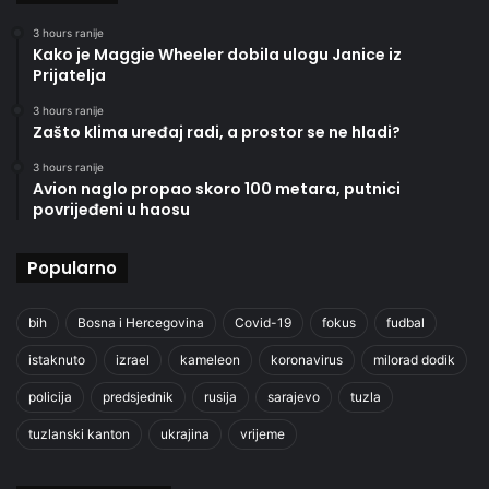
3 hours ranije
Kako je Maggie Wheeler dobila ulogu Janice iz
Prijatelja
3 hours ranije
Zašto klima uređaj radi, a prostor se ne hladi?
3 hours ranije
Avion naglo propao skoro 100 metara, putnici
povrijeđeni u haosu
Popularno
bih
Bosna i Hercegovina
Covid-19
fokus
fudbal
istaknuto
izrael
kameleon
koronavirus
milorad dodik
policija
predsjednik
rusija
sarajevo
tuzla
tuzlanski kanton
ukrajina
vrijeme