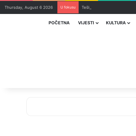
Thursday, August 6 2026
U fokusu
Teška saobraćajna nesreća u
POČETNA
VIJESTI
KULTURA