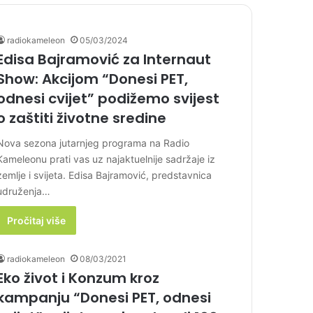
radiokameleon
05/03/2024
Edisa Bajramović za Internaut
Show: Akcijom “Donesi PET,
odnesi cvijet” podižemo svijest
o zaštiti životne sredine
Nova sezona jutarnjeg programa na Radio
Kameleonu prati vas uz najaktuelnije sadržaje iz
zemlje i svijeta. Edisa Bajramović, predstavnica
udruženja…
Pročitaj više
radiokameleon
08/03/2021
Eko život i Konzum kroz
kampanju “Donesi PET, odnesi