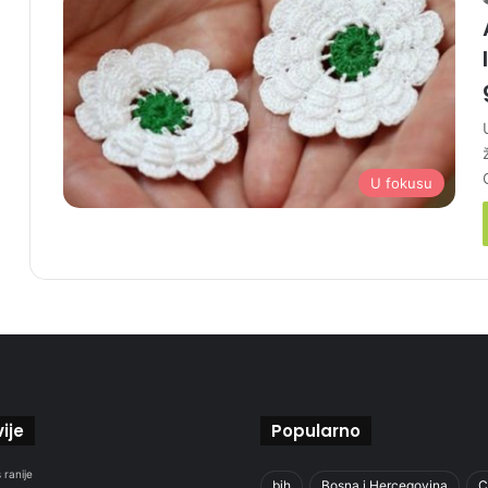
U fokusu
ije
Popularno
 ranije
bih
Bosna i Hercegovina
C