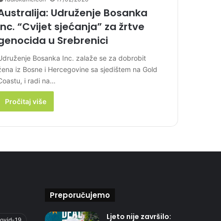
Australija: Udruženje Bosanka
Inc. “Cvijet sjećanja” za žrtve
genocida u Srebrenici
Udruženje Bosanka Inc. zalaže se za dobrobit
žena iz Bosne i Hercegovine sa sjedištem na Gold
Coastu, i radi na…
Pročitaj više
Preporučujemo
Ljeto nije završilo:
ovid-19