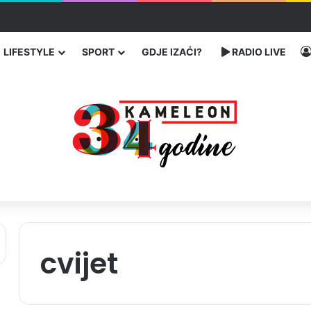
 Banovićima, poginuo 60-godišnji vozač
LIFESTYLE
SPORT
GDJE IZAĆI?
RADIO LIVE
cvijet