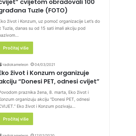
cvijet” cvijetom obradovali 100
građana Tuzle (FOTO)
Eko život i Konzum, uz pomoć organizacije Let’s do
it Tuzla, danas su od 15 sati imali akciju pod
nazivom…
Pročitaj više
radiokameleon
04/03/2021
Eko život i Konzum organizuje
akciju “Donesi PET, odnesi cvijet”
Povodom praznika žena, 8. marta, Eko život i
Konzum organizuju akciju “Donesi PET, odnesi
CVIJET.” Eko život i Konzum pozivaju…
Pročitaj više
radiokameleon
17/02/2020