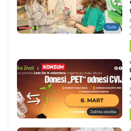
Tuzla
Zaštita okoliša