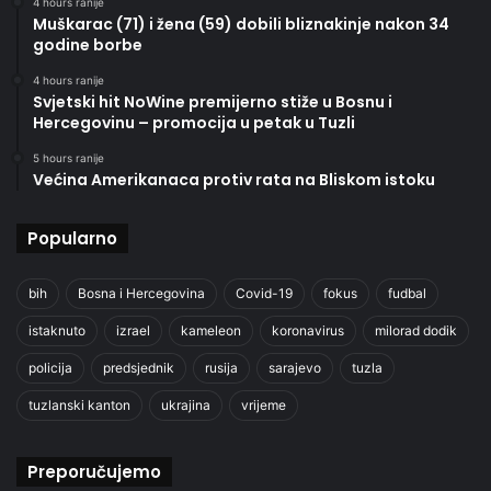
4 hours ranije
Muškarac (71) i žena (59) dobili bliznakinje nakon 34
godine borbe
4 hours ranije
Svjetski hit NoWine premijerno stiže u Bosnu i
Hercegovinu – promocija u petak u Tuzli
5 hours ranije
Većina Amerikanaca protiv rata na Bliskom istoku
Popularno
bih
Bosna i Hercegovina
Covid-19
fokus
fudbal
istaknuto
izrael
kameleon
koronavirus
milorad dodik
policija
predsjednik
rusija
sarajevo
tuzla
tuzlanski kanton
ukrajina
vrijeme
Preporučujemo