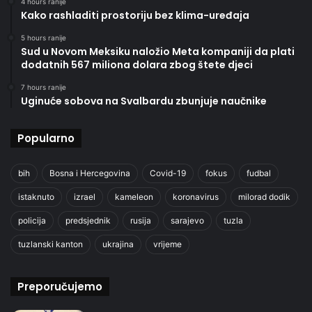
4 hours ranije
Kako rashladiti prostoriju bez klima-uređaja
5 hours ranije
Sud u Novom Meksiku naložio Meta kompaniji da plati
dodatnih 567 miliona dolara zbog štete djeci
7 hours ranije
Uginuće sobova na Svalbardu zbunjuje naučnike
Popularno
bih
Bosna i Hercegovina
Covid-19
fokus
fudbal
istaknuto
izrael
kameleon
koronavirus
milorad dodik
policija
predsjednik
rusija
sarajevo
tuzla
tuzlanski kanton
ukrajina
vrijeme
Preporučujemo