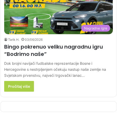
Nagradne igre
Tarik H.
03/06/2026
Bingo pokrenuo veliku nagradnu igru
“Bodrimo naše”
Dok brojni navijači fudbalske reprezentacije Bosne i
Hercegovine s nestrpljenjem očekuju nastup naše zemlje na
Svjetskom prvenstvu, najveći trgovački lanac…
Pročitaj više