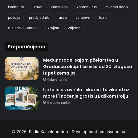
istaknuto
izrael
kameleon
koronavirus
milorad dodik
policija
predsjednik
rusija
sarajevo
tuzla
tuzlanski kanton
ukrajina
vrijeme
Preporučujemo
Međunarodni sajam pčelarstva u
Gradačcu okupit će više od 20 izlagača
iz pet zemalja
4 days ranije
Ljeto nije završilo: Iskoristite vikend uz
more i 1 noćenje gratis u Baškom Polju
4 weeks ranije
© 2026. Radio Kameleon doo | Development:
colosseum.ba