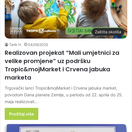
Zaštita okoliša
Tarik H.
04/06/2025
Realizovan projekat “Mali umjetnici za
velike promjene” uz podršku
Tropic&mojMarket i Crvena jabuka
marketa
Trgovački lanci Tropic&mojMarket i Crvena jabuka market,
povodom Dana planete Zemlje, u periodu od 22. aprila do 25.
maja realizovali…
Pročitaj više