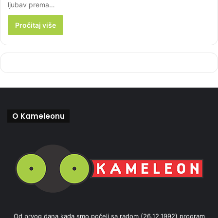
ljubav prema…
Pročitaj više
O Kameleonu
Od prvog dana kada smo počeli sa radom (26.12.1992) program