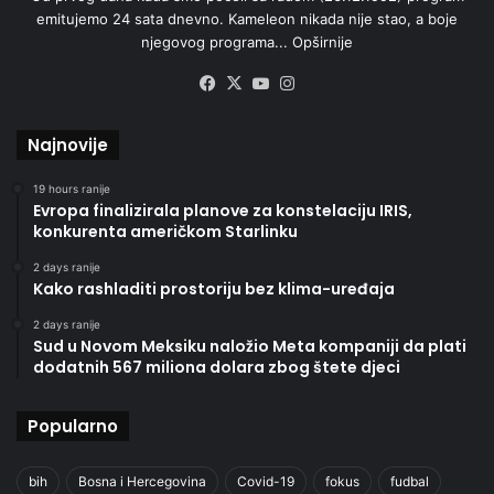
emitujemo 24 sata dnevno. Kameleon nikada nije stao, a boje
njegovog programa...
Opširnije
Facebook
X
YouTube
Instagram
Najnovije
19 hours ranije
Evropa finalizirala planove za konstelaciju IRIS,
konkurenta američkom Starlinku
2 days ranije
Kako rashladiti prostoriju bez klima-uređaja
2 days ranije
Sud u Novom Meksiku naložio Meta kompaniji da plati
dodatnih 567 miliona dolara zbog štete djeci
Popularno
bih
Bosna i Hercegovina
Covid-19
fokus
fudbal