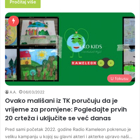
Pročitaj više
U fokusu
A.A.
06/03/2022
Ovako mališani iz TK poručuju da je
vrijeme za promjene: Pogledajte prvih
20 crteža i uključite se već danas
Pred sami početak 2022. godine Radio Kameleon pokrenuo je
veliku kampanju u kojoj su glavni akteri i akterke upravo naši…