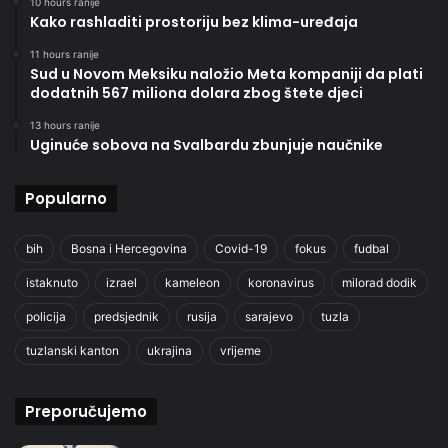
10 hours ranije
Kako rashladiti prostoriju bez klima-uređaja
11 hours ranije
Sud u Novom Meksiku naložio Meta kompaniji da plati
dodatnih 567 miliona dolara zbog štete djeci
13 hours ranije
Uginuće sobova na Svalbardu zbunjuje naučnike
Popularno
bih
Bosna i Hercegovina
Covid-19
fokus
fudbal
istaknuto
izrael
kameleon
koronavirus
milorad dodik
policija
predsjednik
rusija
sarajevo
tuzla
tuzlanski kanton
ukrajina
vrijeme
Preporučujemo