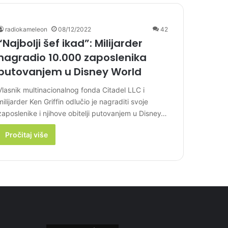
radiokameleon
08/12/2022
42
“Najbolji šef ikad”: Milijarder
nagradio 10.000 zaposlenika
putovanjem u Disney World
Vlasnik multinacionalnog fonda Citadel LLC i
milijarder Ken Griffin odlučio je nagraditi svoje
zaposlenike i njihove obitelji putovanjem u Disney…
Pročitaj više