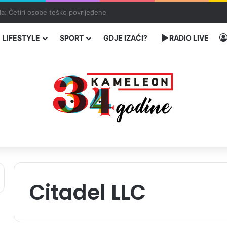
enja migranata preko BiH i Balkana
LIFESTYLE
SPORT
GDJE IZAĆI?
RADIO LIVE
Citadel LLC