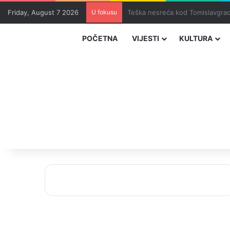
Friday, August 7 2026
U fokusu
Uhapšeni organizatori krijumčar
POČETNA
VIJESTI
KULTURA