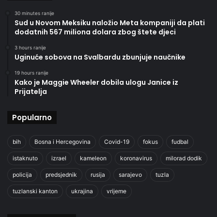
30 minutes ranije
Sud u Novom Meksiku naložio Meta kompaniji da plati
dodatnih 567 miliona dolara zbog štete djeci
3 hours ranije
Uginuće sobova na Svalbardu zbunjuje naučnike
19 hours ranije
Kako je Maggie Wheeler dobila ulogu Janice iz
Prijatelja
Popularno
bih
Bosna i Hercegovina
Covid-19
fokus
fudbal
istaknuto
izrael
kameleon
koronavirus
milorad dodik
policija
predsjednik
rusija
sarajevo
tuzla
tuzlanski kanton
ukrajina
vrijeme