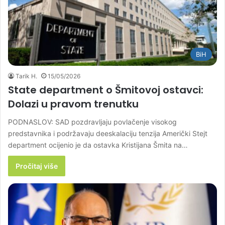
BiH
Tarik H.
15/05/2026
State department o Šmitovoj ostavci:
Dolazi u pravom trenutku
PODNASLOV: SAD pozdravljaju povlačenje visokog
predstavnika i podržavaju deeskalaciju tenzija Američki Stejt
department ocijenio je da ostavka Kristijana Šmita na…
Pročitaj više