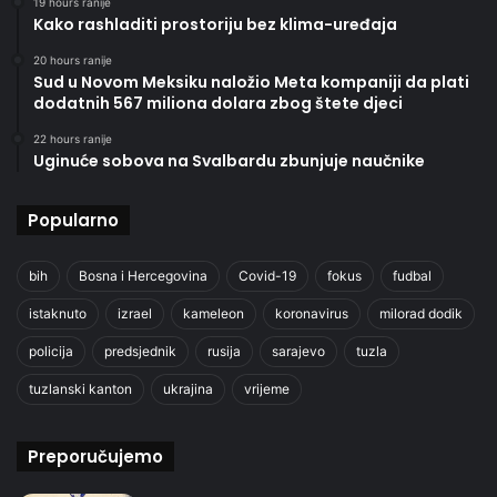
19 hours ranije
Kako rashladiti prostoriju bez klima-uređaja
20 hours ranije
Sud u Novom Meksiku naložio Meta kompaniji da plati
dodatnih 567 miliona dolara zbog štete djeci
22 hours ranije
Uginuće sobova na Svalbardu zbunjuje naučnike
Popularno
bih
Bosna i Hercegovina
Covid-19
fokus
fudbal
istaknuto
izrael
kameleon
koronavirus
milorad dodik
policija
predsjednik
rusija
sarajevo
tuzla
tuzlanski kanton
ukrajina
vrijeme
Preporučujemo