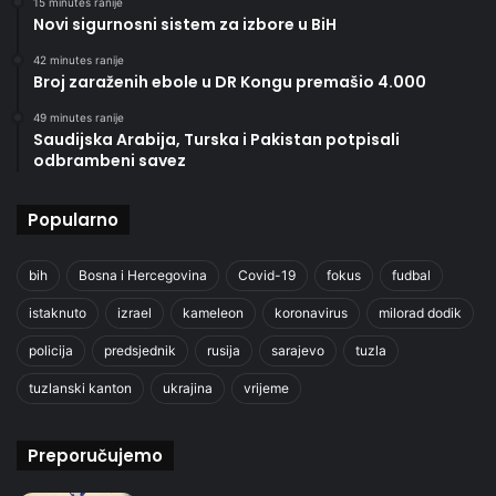
15 minutes ranije
Novi sigurnosni sistem za izbore u BiH
42 minutes ranije
Broj zaraženih ebole u DR Kongu premašio 4.000
49 minutes ranije
Saudijska Arabija, Turska i Pakistan potpisali
odbrambeni savez
Popularno
bih
Bosna i Hercegovina
Covid-19
fokus
fudbal
istaknuto
izrael
kameleon
koronavirus
milorad dodik
policija
predsjednik
rusija
sarajevo
tuzla
tuzlanski kanton
ukrajina
vrijeme
Preporučujemo