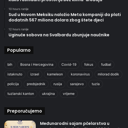
10 hours ranije
Sud u Novom Meksiku naložio Meta kompaniji da plati
dodatnih 567 miliona dolara zbog štete djeci
12 hours ranije
Uginuće sobova na Svalbardu zbunjuje naučnike
Popularno
bih
Bosna i Hercegovina
Covid-19
fokus
fudbal
istaknuto
izrael
kameleon
koronavirus
milorad dodik
policija
predsjednik
rusija
sarajevo
tuzla
tuzlanski kanton
ukrajina
vrijeme
Preporučujemo
Međunarodni sajam pčelarstva u