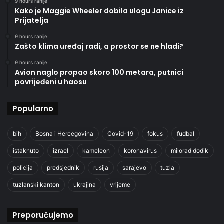
9 hours ranije
Kako je Maggie Wheeler dobila ulogu Janice iz
Prijatelja
9 hours ranije
Zašto klima uređaj radi, a prostor se ne hladi?
9 hours ranije
Avion naglo propao skoro 100 metara, putnici
povrijeđeni u haosu
Popularno
bih
Bosna i Hercegovina
Covid-19
fokus
fudbal
istaknuto
izrael
kameleon
koronavirus
milorad dodik
policija
predsjednik
rusija
sarajevo
tuzla
tuzlanski kanton
ukrajina
vrijeme
Preporučujemo