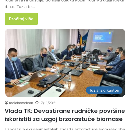
d.o.o. Tuzla te…
Pročitaj više
Tuzlanski kanton
radiokameleon
17/11/2021
Vlada TK: Devastirane rudničke površine
iskoristiti za uzgoj brzorastuće biomase
Uspostava eksperimentalnih zasada brzorastuće biomase-vrbe