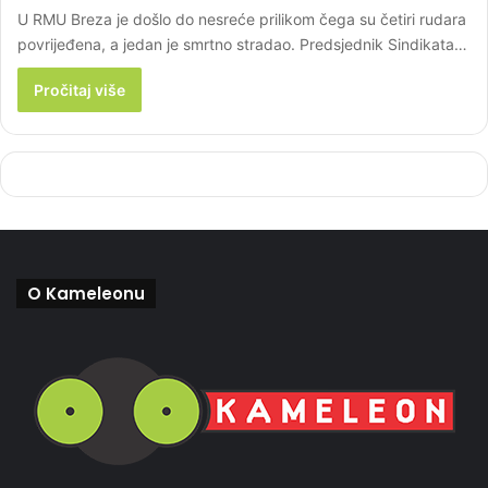
U RMU Breza je došlo do nesreće prilikom čega su četiri rudara
povrijeđena, a jedan je smrtno stradao. Predsjednik Sindikata…
Pročitaj više
O Kameleonu