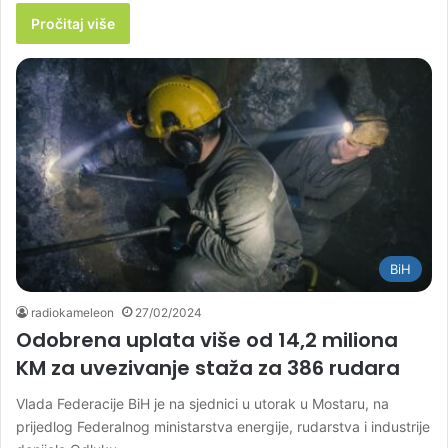
Pročitaj više
BiH
radiokameleon
27/02/2024
Odobrena uplata više od 14,2 miliona
KM za uvezivanje staža za 386 rudara
Vlada Federacije BiH je na sjednici u utorak u Mostaru, na
prijedlog Federalnog ministarstva energije, rudarstva i industrije