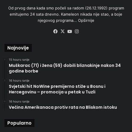
Od prvog dana kada smo počeli sa radom (26.12.1992) program
emitujemo 24 sata dnevno. Kameleon nikada nije stao, a boje
njegovog programa...
Opširnije
Facebook
X
YouTube
Instagram
Najnovije
15 hours ranije
Muškarac (71) i žena (59) dobili bliznakinje nakon 34
godine borbe
16 hours ranije
Svjetski hit NoWine premijerno stiže u Bosnu i
Hercegovinu – promocija u petak u Tuzli
16 hours ranije
Većina Amerikanaca protiv rata na Bliskom istoku
Popularno