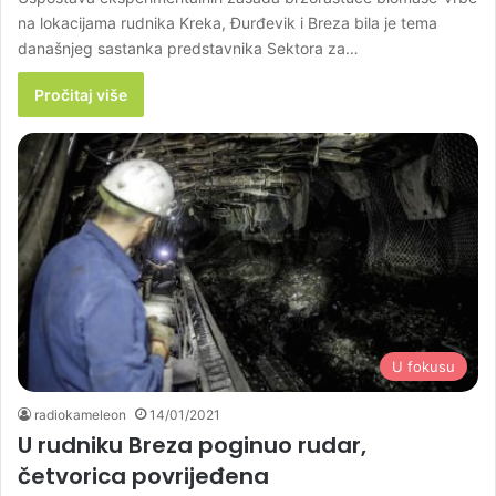
na lokacijama rudnika Kreka, Đurđevik i Breza bila je tema
današnjeg sastanka predstavnika Sektora za…
Pročitaj više
U fokusu
radiokameleon
14/01/2021
U rudniku Breza poginuo rudar,
četvorica povrijeđena