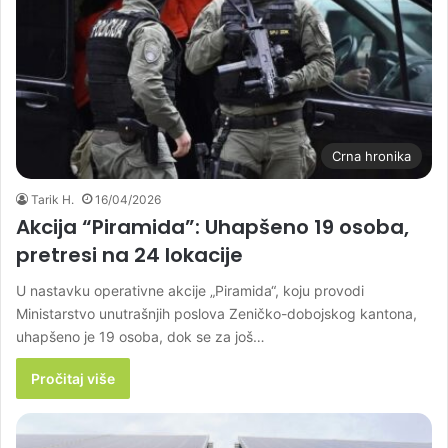
Crna hronika
Tarik H.
16/04/2026
Akcija “Piramida”: Uhapšeno 19 osoba,
pretresi na 24 lokacije
U nastavku operativne akcije „Piramida“, koju provodi
Ministarstvo unutrašnjih poslova Zeničko-dobojskog kantona,
uhapšeno je 19 osoba, dok se za još…
Pročitaj više