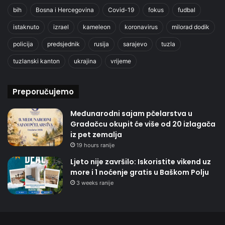
bih
Bosna i Hercegovina
Covid-19
fokus
fudbal
istaknuto
izrael
kameleon
koronavirus
milorad dodik
policija
predsjednik
rusija
sarajevo
tuzla
tuzlanski kanton
ukrajina
vrijeme
Preporučujemo
Međunarodni sajam pčelarstva u
Gradačcu okupit će više od 20 izlagača
iz pet zemalja
19 hours ranije
Ljeto nije završilo: Iskoristite vikend uz
more i 1 noćenje gratis u Baškom Polju
3 weeks ranije