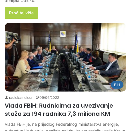
donijela Odluku…
Pročitaj više
BiH
radiokameleon
09/06/2022
Vlada FBiH: Rudnicima za uvezivanje
staža za 194 radnika 7,3 miliona KM
Vlada FBiH je, na prijedlog Federalnog ministarstva energije,
rudarstva i industrije, donijela odluku kojom rudniku uglja Kreka