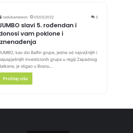
radiokameleon
05/05/2022
3
JUMBO slavi 5. rođendan i
donosi vam poklone i
iznenađenja
JUMBO, kao dio Balfin grupe, jedne od najvažnijih i
najuspješnijih investicionih grupa u regiji Zapadnog
Balkana, je stigao u Bosnu…
Pročitaj više