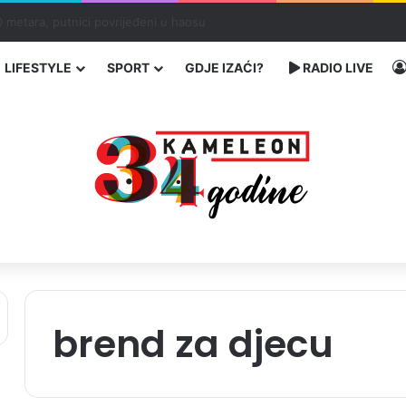
ć traže poseban status za Memorijalni centar Srebrenica
LIFESTYLE
SPORT
GDJE IZAĆI?
RADIO LIVE
brend za djecu