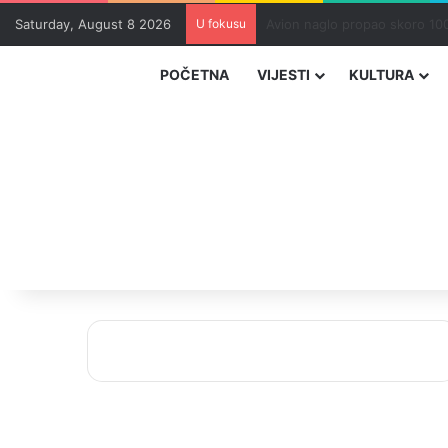
Saturday, August 8 2026
U fokusu
Zvizdić, Magazinović i Kojovi
POČETNA
VIJESTI
KULTURA