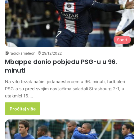
Sport
radiokameleon
29/12/2022
Mbappe donio pobjedu PSG-u u 96.
minuti
Na vrlo težak način, jedanaestercem u 96. minuti, fudbaleri
PSG-a su pred svojim navijačima svladali Strasbourg 2-1, u
utakmici 16.…
Pročitaj više