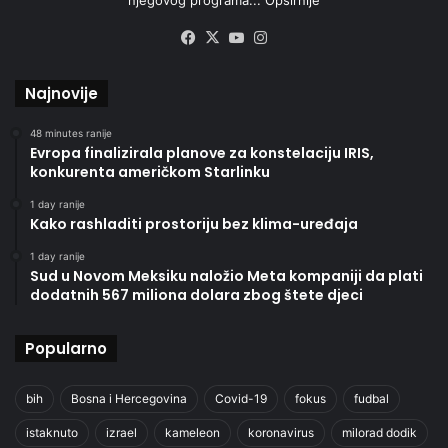
Facebook
X
YouTube
Instagram
Najnovije
48 minutes ranije
Evropa finalizirala planove za konstelaciju IRIS,
konkurenta američkom Starlinku
1 day ranije
Kako rashladiti prostoriju bez klima-uređaja
1 day ranije
Sud u Novom Meksiku naložio Meta kompaniji da plati
dodatnih 567 miliona dolara zbog štete djeci
Popularno
bih
Bosna i Hercegovina
Covid-19
fokus
fudbal
istaknuto
izrael
kameleon
koronavirus
milorad dodik