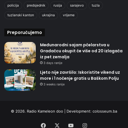
policija
predsjednik
rusija
sarajevo
tuzla
tuzlanski kanton
ukrajina
vrijeme
Preporučujemo
Međunarodni sajam pčelarstva u
Gradačcu okupit će više od 20 izlagača
iz pet zemalja
3 days ranije
Ljeto nije završilo: Iskoristite vikend uz
more i 1 noćenje gratis u Baškom Polju
3 weeks ranije
© 2026. Radio Kameleon doo | Development:
colosseum.ba
Facebook
X
YouTube
Instagram