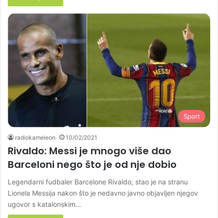
Sport
radiokameleon
10/02/2021
Rivaldo: Messi je mnogo više dao
Barceloni nego što je od nje dobio
Legendarni fudbaler Barcelone Rivaldo, stao je na stranu
Lionela Messija nakon što je nedavno javno objavljen njegov
ugovor s katalonskim…