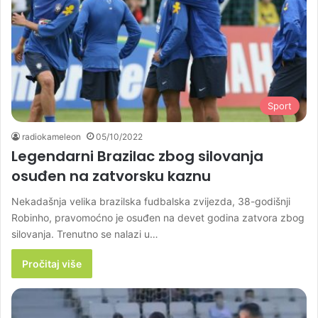
Sport
radiokameleon
05/10/2022
Legendarni Brazilac zbog silovanja
osuđen na zatvorsku kaznu
Nekadašnja velika brazilska fudbalska zvijezda, 38-godišnji
Robinho, pravomoćno je osuđen na devet godina zatvora zbog
silovanja. Trenutno se nalazi u…
Pročitaj više