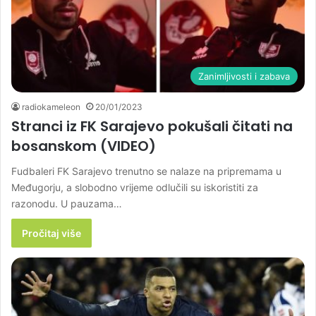
Zanimljivosti i zabava
radiokameleon
20/01/2023
Stranci iz FK Sarajevo pokušali čitati na
bosanskom (VIDEO)
Fudbaleri FK Sarajevo trenutno se nalaze na pripremama u
Međugorju, a slobodno vrijeme odlučili su iskoristiti za
razonodu. U pauzama…
Pročitaj više