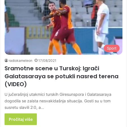
Sport
radiokameleon
17/08/2021
Sramotne scene u Turskoj: Igrači
Galatasaraya se potukli nasred terena
(VIDEO)
U jučerašnjoj utakmici turskih Giresunspora i Galatasaraya
dogodila se zaista nesvakidašnja situacija. Gosti su u tom
susretu slavili 2:0, a…
Pročitaj više