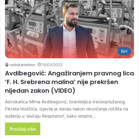
BiH
radiokameleon
15/03/2023
Avdibegović: Angažiranjem pravnog lica
‘F. H. Srebrena malina’ nije prekršen
nijedan zakon (VIDEO)
Advokatica Mirna Avdibegović, braniteljica trećeoptuženog
Fikreta Hodžića, izjavila je danas nakon okončanja ročišta na
suđenju u ‘slučaju Respiratori’, kako smatra…
Pročitaj više