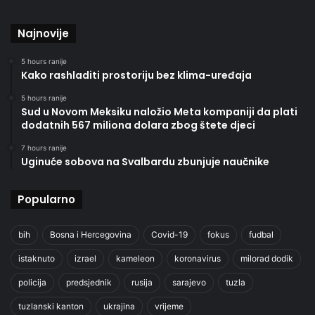
Najnovije
5 hours ranije
Kako rashladiti prostoriju bez klima-uređaja
5 hours ranije
Sud u Novom Meksiku naložio Meta kompaniji da plati
dodatnih 567 miliona dolara zbog štete djeci
7 hours ranije
Uginuće sobova na Svalbardu zbunjuje naučnike
Popularno
bih
Bosna i Hercegovina
Covid-19
fokus
fudbal
istaknuto
izrael
kameleon
koronavirus
milorad dodik
policija
predsjednik
rusija
sarajevo
tuzla
tuzlanski kanton
ukrajina
vrijeme