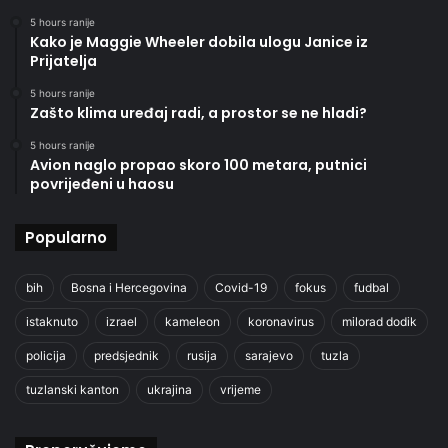
5 hours ranije
Kako je Maggie Wheeler dobila ulogu Janice iz
Prijatelja
5 hours ranije
Zašto klima uređaj radi, a prostor se ne hladi?
5 hours ranije
Avion naglo propao skoro 100 metara, putnici
povrijeđeni u haosu
Popularno
bih
Bosna i Hercegovina
Covid-19
fokus
fudbal
istaknuto
izrael
kameleon
koronavirus
milorad dodik
policija
predsjednik
rusija
sarajevo
tuzla
tuzlanski kanton
ukrajina
vrijeme