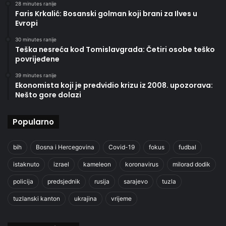
28 minutes ranije
Faris Krkalić: Bosanski golman koji brani za Ilves u
Evropi
30 minutes ranije
Teška nesreća kod Tomislavgrada: Četiri osobe teško
povrijeđene
39 minutes ranije
Ekonomista koji je predvidio krizu iz 2008. upozorava:
Nešto gore dolazi
Popularno
bih
Bosna i Hercegovina
Covid-19
fokus
fudbal
istaknuto
izrael
kameleon
koronavirus
milorad dodik
policija
predsjednik
rusija
sarajevo
tuzla
tuzlanski kanton
ukrajina
vrijeme