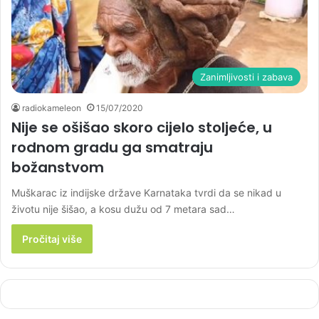
Zanimljivosti i zabava
radiokameleon
15/07/2020
Nije se ošišao skoro cijelo stoljeće, u
rodnom gradu ga smatraju
božanstvom
Muškarac iz indijske države Karnataka tvrdi da se nikad u
životu nije šišao, a kosu dužu od 7 metara sad…
Pročitaj više