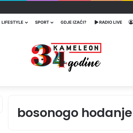
traže poseban status za Memorijalni centar Srebrenica
LIFESTYLE
SPORT
GDJE IZAĆI?
RADIO LIVE
bosonogo hodanje