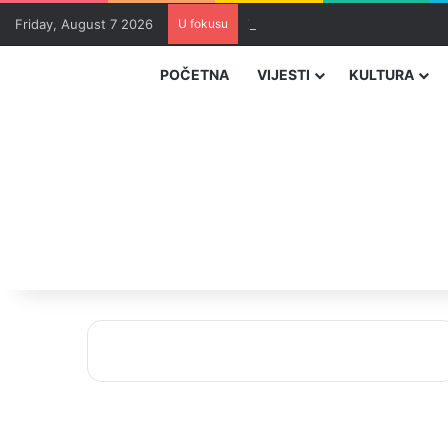
Friday, August 7 2026
U fokusu
Zvizdić, Magazinović i Kojović 
POČETNA
VIJESTI
KULTURA