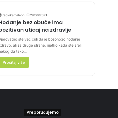
radiokameleon
29/06/2021
Hodanje bez obuće ima
pozitivan uticaj na zdravlje
Vjerovatno ste već čuli da je bosonogo hodanje
zdravo, ali sa druge strane, rijetko kada ste sreli
nekog da tako…
Pročitaj više
Preporučujemo