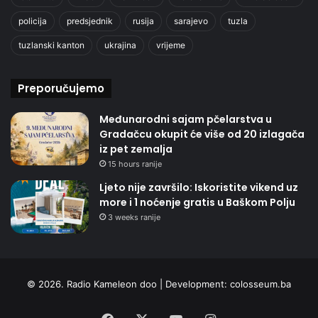
policija
predsjednik
rusija
sarajevo
tuzla
tuzlanski kanton
ukrajina
vrijeme
Preporučujemo
Međunarodni sajam pčelarstva u
Gradačcu okupit će više od 20 izlagača
iz pet zemalja
15 hours ranije
Ljeto nije završilo: Iskoristite vikend uz
more i 1 noćenje gratis u Baškom Polju
3 weeks ranije
© 2026. Radio Kameleon doo | Development:
colosseum.ba