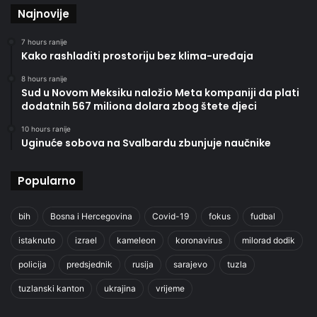
Najnovije
7 hours ranije
Kako rashladiti prostoriju bez klima-uređaja
8 hours ranije
Sud u Novom Meksiku naložio Meta kompaniji da plati
dodatnih 567 miliona dolara zbog štete djeci
10 hours ranije
Uginuće sobova na Svalbardu zbunjuje naučnike
Popularno
bih
Bosna i Hercegovina
Covid-19
fokus
fudbal
istaknuto
izrael
kameleon
koronavirus
milorad dodik
policija
predsjednik
rusija
sarajevo
tuzla
tuzlanski kanton
ukrajina
vrijeme