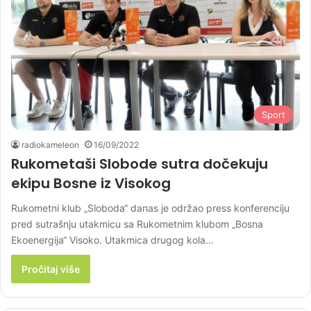
Sport
radiokameleon
16/09/2022
Rukometaši Slobode sutra dočekuju
ekipu Bosne iz Visokog
Rukometni klub „Sloboda“ danas je održao press konferenciju
pred sutrašnju utakmicu sa Rukometnim klubom „Bosna
Ekoenergija“ Visoko. Utakmica drugog kola…
Pročitaj više