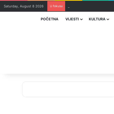
Saturday, August 8 2026
U fokusu
Zvizdić, Magazinović i Kojovi
POČETNA
VIJESTI
KULTURA