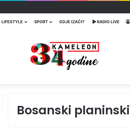
ć traže poseban status za Memorijalni centar Srebrenica
LIFESTYLE
SPORT
GDJE IZAĆI?
RADIO LIVE
Bosanski planinski 