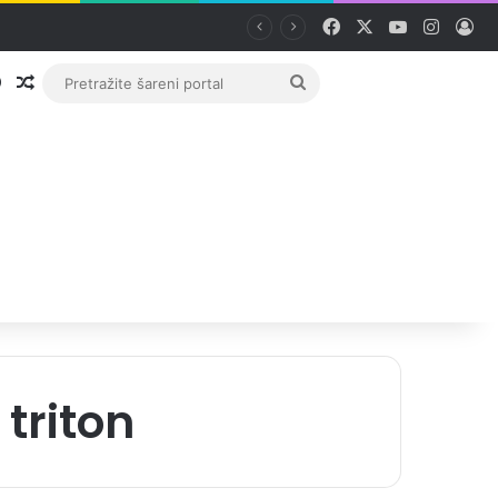
Facebook
X
YouTube
Instag
Pri
Prijava
Random članak
Pretražite
šareni
portal
triton