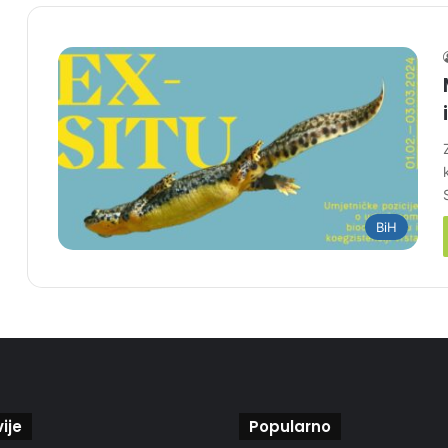
BiH
ije
Popularno